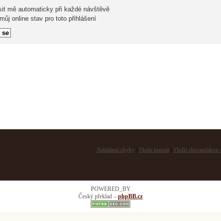
sit mě automaticky při každé návštěvě
ůj online stav pro toto přihlášení
Nahlášení chyby
|
Vložit inzerát
|
Vložit chovatelskou s
POWERED_BY
Český překlad –
phpBB.cz