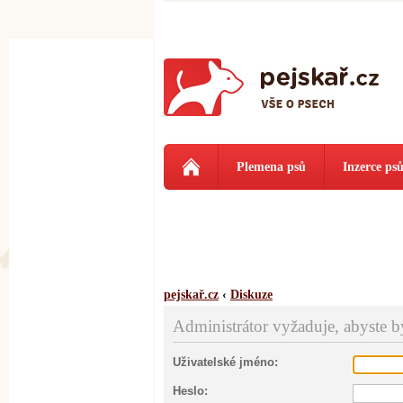
Plemena psů
Inzerce ps
pejskař.cz
‹
Diskuze
Administrátor vyžaduje, abyste byl
Uživatelské jméno:
Heslo: