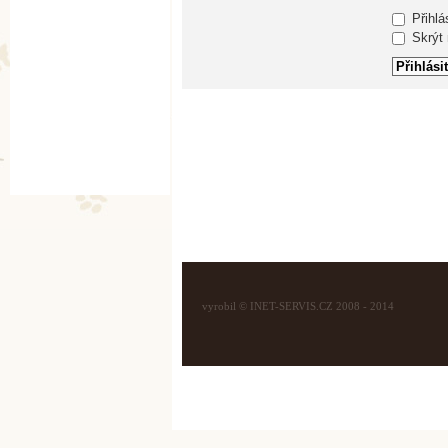
Přihlá
Skrýt m
vyrobil © INET-SERVIS.CZ 2008 - 2014