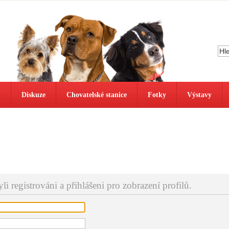
ů
Diskuze
Chovatelské stanice
Fotky
Výstavy
i registrováni a přihlášeni pro zobrazení profilů.