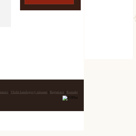
tanici
|
Vložit katalogový záznam
|
Registrace
|
Kontakt