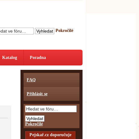
Pokročilé
Katalog
Poradna
FAQ
Přihlásit se
Pokročilé
Pejskař.cz doporučuje