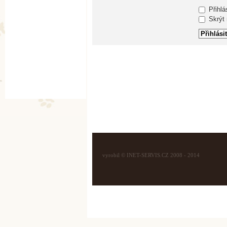
Přihlá
Skrýt m
vyrobil © INET-SERVIS.CZ 2008 - 2014