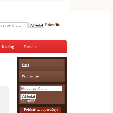
Pokročilé
Katalog
Poradna
FAQ
Přihlásit se
Pokročilé
Pejskař.cz doporučuje