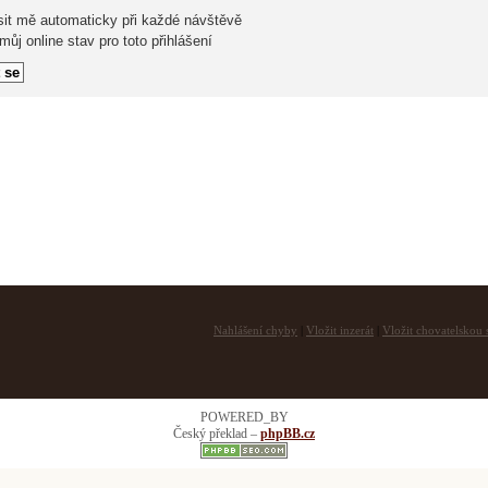
sit mě automaticky při každé návštěvě
ůj online stav pro toto přihlášení
Nahlášení chyby
|
Vložit inzerát
|
Vložit chovatelskou s
POWERED_BY
Český překlad –
phpBB.cz