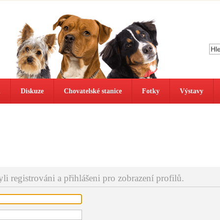
ů
Diskuze
Chovatelské stanice
Fotky
Výstavy
i registrováni a přihlášeni pro zobrazení profilů.