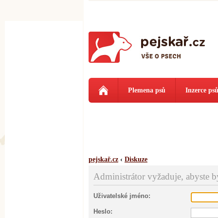
Plemena psů
Inzerce ps
pejskař.cz
‹
Diskuze
Administrátor vyžaduje, abyste byl
Uživatelské jméno:
Heslo: