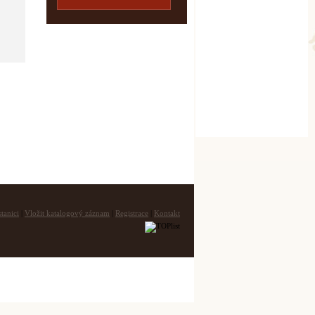
tanici
|
Vložit katalogový záznam
|
Registrace
|
Kontakt