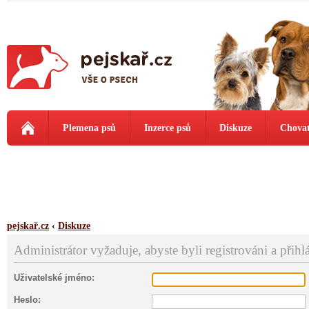
Plemena psů
Inzerce psů
Diskuze
Chovat
pejskař.cz
‹
Diskuze
Administrátor vyžaduje, abyste byli registrováni a přihl
Uživatelské jméno:
Heslo: