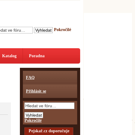
Pokročilé
Katalog
Poradna
FAQ
Přihlásit se
Pokročilé
Pejskař.cz doporučuje