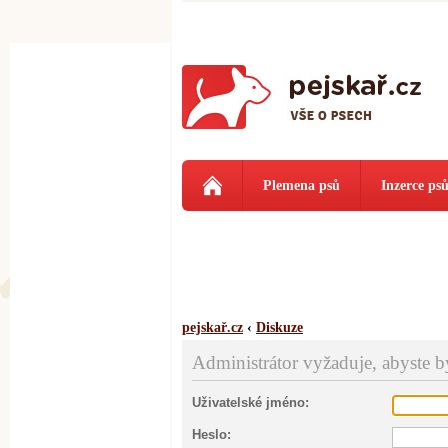
Plemena psů
Inzerce ps
pejskař.cz
‹
Diskuze
Administrátor vyžaduje, abyste byl
Uživatelské jméno:
Heslo: