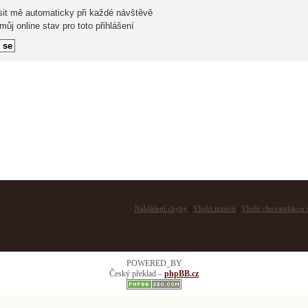
sit mě automaticky při každé návštěvě
ůj online stav pro toto přihlášení
Nahlášení chyby
|
Vložit inzerát
|
Vložit chovatelskou s
POWERED_BY
Český překlad –
phpBB.cz