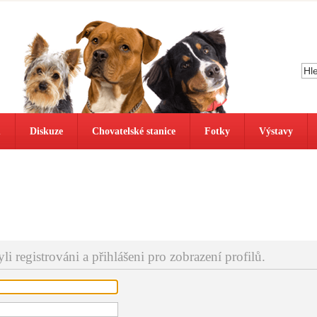
ů
Diskuze
Chovatelské stanice
Fotky
Výstavy
i registrováni a přihlášeni pro zobrazení profilů.