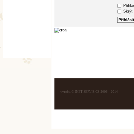
Přihlá
Skrýt m
vyrobil © INET-SERVIS.CZ 2008 - 2014