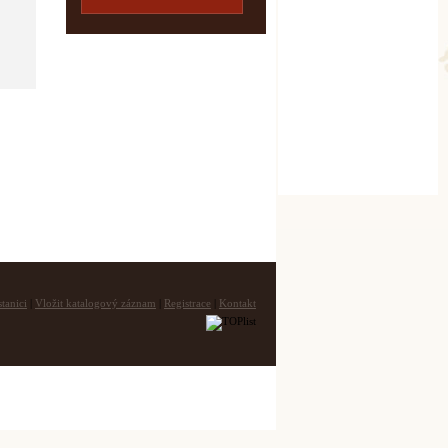
tanici
|
Vložit katalogový záznam
|
Registrace
|
Kontakt