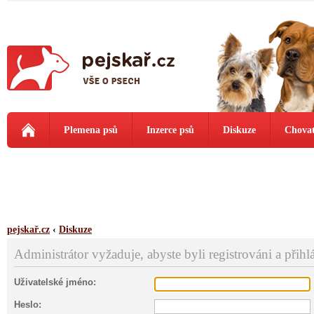
Plemena psů
Inzerce psů
Diskuze
Chovat
pejskař.cz
‹
Diskuze
Administrátor vyžaduje, abyste byli registrováni a přihl
Uživatelské jméno:
Heslo: