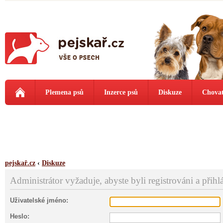
Plemena psů
Inzerce psů
Diskuze
Chovat
pejskař.cz
‹
Diskuze
Administrátor vyžaduje, abyste byli registrováni a přihl
Uživatelské jméno:
Heslo: