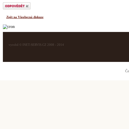
Odeslat odpověď
Zpět na Všeobecná diskuze
vyrobil © INET-SERVIS.CZ 2008 - 2014
Če