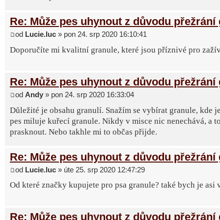
Re: Může pes uhynout z důvodu přežrání 
od
Lucie.luc
» pon 24. srp 2020 16:10:41
Doporučíte mi kvalitní granule, které jsou příznivé pro zaží
Re: Může pes uhynout z důvodu přežrání 
od
Andy
» pon 24. srp 2020 16:33:04
Důležité je obsahu granulí. Snažím se vybírat granule, kde 
pes miluje kuřecí granule. Nikdy v misce nic nenechává, a t
prasknout. Nebo takhle mi to občas přijde.
Re: Může pes uhynout z důvodu přežrání 
od
Lucie.luc
» úte 25. srp 2020 12:47:29
Od které značky kupujete pro psa granule? také bych je asi 
Re: Může pes uhynout z důvodu přežrání 