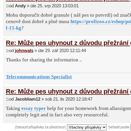
od
Andy
» úte 25. srp 2020 13:03:01
Mohu doporučit dobré granule ( náš pes to potvrdí) od značk
cenově dost dobré a plné masa
https://profizoo.cz/eshop/psi
l-15-kg
?
Re: Může pes uhynout z důvodu přežrání 
od
johnwals
» úte 29. zář 2020 12:11:44
Thanks for sharing the information ..
Telecommunications Specialist
Re: Může pes uhynout z důvodu přežrání 
od
Jacobliam12
» sob 21. lis 2020 12:18:47
Taking
essay typer
help for your homework from allassignm
completely legit and in fact also very resourceful.
Zobrazit příspěvky za předchozí:
Seřadit podle