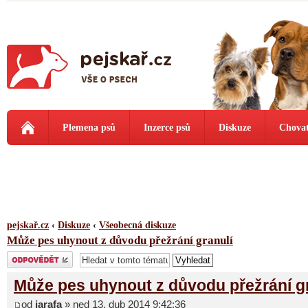
Plemena psů
Inzerce psů
Diskuze
Chovat
pejskař.cz
‹
Diskuze
‹
Všeobecná diskuze
Může pes uhynout z důvodu přežrání granulí
Odeslat odpověď
Může pes uhynout z důvodu přežrání g
od
jarafa
» ned 13. dub 2014 9:42:36