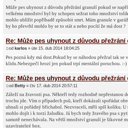
Může pes uhynout z důvodu přežrání granulí pokud se napří
velkému množství byl by schopen sežrat toho množství tolik
mohlo ublížit popříbadě způsobit smrt. Mám granule v garáž
by ho převrhl mohlo by se to stát a nebo pocítí že má dost ?
Re: Může pes uhynout z důvodu přežrání 
od
karlos
» úte 15. dub 2014 18:04:25
Pes pozná kdy má dost.Pokud by se náhodou přežral tak se vy
klidu.Nebezpečí hrozí jen pokud trpí mentální poruchou. :-)
Re: Může pes uhynout z důvodu přežrání 
od
Betty
» čtv 17. dub 2014 20:57:11
Záleží na žravosti psa. Někteří tedy rozhodně nepřestanou d
trochu jde. Vím o případech psů, kteří dokázali spořádat ob
uhnali si pořádný břichabol. Nezvraceli, měli spíš koliku. U
mohlo dojít i k torzi žaludku. Já bych tedy žravého psa s py
samotě nenechávala. Na větší množství granulí je šikovné m
uzavíratelný box.