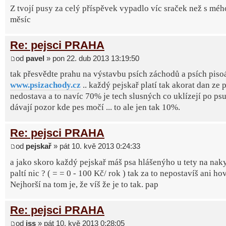
Z tvojí pusy za celý příspěvek vypadlo víc sraček než s méh
měsíc
Re: pejsci PRAHA
od
pavel
» pon 22. dub 2013 13:19:50
tak přesvědte prahu na výstavbu psích záchodů a psích pisoá
www.psizachody.cz
.. každý pejskař platí tak akorat dan ze p
nedostava a to navíc 70% je tech slusných co uklízejí po psu
dávají pozor kde pes močí ... to ale jen tak 10%.
Re: pejsci PRAHA
od
pejskař
» pát 10. kvě 2013 0:24:33
a jako skoro každý pejskař máš psa hlášenýho u tety na naky
paltí nic ? ( = = 0 - 100 Kč/ rok ) tak za to nepostavíš ani ho
Nejhorší na tom je, že víš že je to tak. pap
Re: pejsci PRAHA
od
jss
» pát 10. kvě 2013 0:28:05