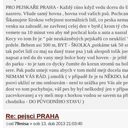
PRO PEJSKAŘE PRAHA - Každý ráno když vedu dceru do šk
nasreru. Všude samý hovna , hovna vod vašich psů. Pochcan
Šikanujete širokou veřejnost normálních lidí, co peska nemaj
venku na zahradě, ne zavřenej celej den v bytě.( krom tý ch
vemete na 10 minut ven aby mě pochcal kola u auta a nasral 
Kecy vo tom že je " pár neukázněných pejskařů co neuklízí " 
prdele. Behem asi 500 m, BYT - ŠKOLKA ,potkáme tak 50 sra
tak počet lidí co maj na daný trase psa ) tak alespoň tolik j
napsat a ted du do vany mejt holce boty vod hoven - je ještě
do parku - to je tam co dycky čumíte do korun stromů na ho
sere. Pak pudu umejt vanu abych v tom mohl mejt docela m
NEMAM VÁS RÁD. j.smolík ( v případě že je tu NĚKDO, kd
psovi uklízí se mu omlouvám - není to urážka pro Vás ale pro 
dost vo tom pochybuju, váš pes by byl neškodný jen v přípa
zacevkovanej a vy meli mop s horkou vodou se savem na př
chodníku - DO PŮVODNÍHO STAVU )
Re: pejsci PRAHA
od
79misa
» sob 13. dub 2013 21:03:40