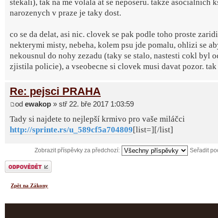
stekali), tak na me volala at se neposeru. takze asocialnich 
narozenych v praze je taky dost.
co se da delat, asi nic. clovek se pak podle toho proste zarid
nekterymi misty, nebeha, kolem psu jde pomalu, ohlizi se ab
nekousnul do nohy zezadu (taky se stalo, nastesti cokl byl 
zjistila policie), a vseobecne si clovek musi davat pozor. tak 
Re: pejsci PRAHA
od
ewakop
» stř 22. bře 2017 1:03:59
Tady si najdete to nejlepší krmivo pro vaše miláčci
http://sprinte.rs/u_589cf5a704809
[list=][/list]
Zobrazit příspěvky za předchozí:
Seřadit p
Odeslat odpověď
Zpět na Zákony