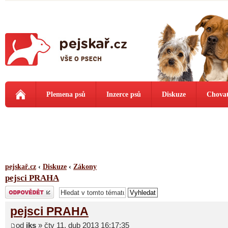
Plemena psů
Inzerce psů
Diskuze
Chovat
pejskař.cz
‹
Diskuze
‹
Zákony
pejsci PRAHA
Odeslat odpověď
pejsci PRAHA
od
jks
» čtv 11. dub 2013 16:17:35