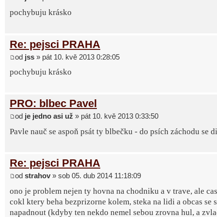
pochybuju krásko
Re: pejsci PRAHA
od
jss
» pát 10. kvě 2013 0:28:05
pochybuju krásko
PRO: blbec Pavel
od
je jedno asi už
» pát 10. kvě 2013 0:33:50
Pavle nauč se aspoň psát ty blbečku - do psích záchodu se d
Re: pejsci PRAHA
od
strahov
» sob 05. dub 2014 11:18:09
ono je problem nejen ty hovna na chodniku a v trave, ale cas
cokl ktery beha bezprizorne kolem, steka na lidi a obcas se 
napadnout (kdyby ten nekdo nemel sebou zrovna hul, a zvla