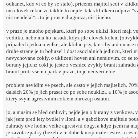
odhanet, kdo vi co by se stalo), pricemz majitel sedi v klidk
mu clovek rekne ze takhle to nejde, tak s klidkem odpovi "v
nic neudelal"... to je proste diagnoza, nic jineho.
v praze je mnoho pejskaru, kteri po sobe uklizi, kteri maji v
voditku, nebo mu ho nasadi, kdyz jde clovek kolem (obvykle
pripadech jedna o velke, ale klidne psy, kteri by ani mouse n
druhe strane je tu bohuzel i dost asocialnich jedincu, kteri m
nevychovane cokly, o uklizeni hoven ani nemluvim. co se to
burany jejichz cokl je jeste z vesnice zvykly branit zahradu 
branit proti vsem i park v praze, to je neuveritelne.
problem nevidim ve psech, ale casto v jejich majitelich. 70%
dalsich 20% je jich prasat co po sobe neuklizi, a 10% je asoc
ktery svym agresivnim coklem ohrozuji ostatni.
jo, a musim se hled omluvit, nejde jen o burany z venkova. 
jak jsem pred lety bydlel v libni, a v gabcikove majitele pou
zahrady dve hodne velke agresivni dogy, a kdyz jsem na maji
je zavola zpatky (bezeli v te dobe k moji male sestre, a cest