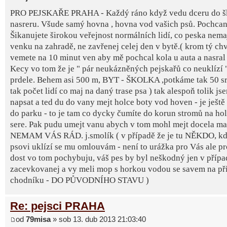
PRO PEJSKAŘE PRAHA - Každý ráno když vedu dceru do šk
nasreru. Všude samý hovna , hovna vod vašich psů. Pochcan
Šikanujete širokou veřejnost normálních lidí, co peska nemaj
venku na zahradě, ne zavřenej celej den v bytě.( krom tý ch
vemete na 10 minut ven aby mě pochcal kola u auta a nasral 
Kecy vo tom že je " pár neukázněných pejskařů co neuklízí " 
prdele. Behem asi 500 m, BYT - ŠKOLKA ,potkáme tak 50 sra
tak počet lidí co maj na daný trase psa ) tak alespoň tolik j
napsat a ted du do vany mejt holce boty vod hoven - je ještě
do parku - to je tam co dycky čumíte do korun stromů na ho
sere. Pak pudu umejt vanu abych v tom mohl mejt docela m
NEMAM VÁS RÁD. j.smolík ( v případě že je tu NĚKDO, kd
psovi uklízí se mu omlouvám - není to urážka pro Vás ale pro 
dost vo tom pochybuju, váš pes by byl neškodný jen v přípa
zacevkovanej a vy meli mop s horkou vodou se savem na př
chodníku - DO PŮVODNÍHO STAVU )
Re: pejsci PRAHA
od
79misa
» sob 13. dub 2013 21:03:40