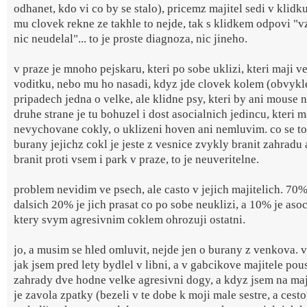
odhanet, kdo vi co by se stalo), pricemz majitel sedi v klidk
mu clovek rekne ze takhle to nejde, tak s klidkem odpovi "v
nic neudelal"... to je proste diagnoza, nic jineho.
v praze je mnoho pejskaru, kteri po sobe uklizi, kteri maji v
voditku, nebo mu ho nasadi, kdyz jde clovek kolem (obvykle
pripadech jedna o velke, ale klidne psy, kteri by ani mouse n
druhe strane je tu bohuzel i dost asocialnich jedincu, kteri m
nevychovane cokly, o uklizeni hoven ani nemluvim. co se to
burany jejichz cokl je jeste z vesnice zvykly branit zahradu 
branit proti vsem i park v praze, to je neuveritelne.
problem nevidim ve psech, ale casto v jejich majitelich. 70%
dalsich 20% je jich prasat co po sobe neuklizi, a 10% je asoc
ktery svym agresivnim coklem ohrozuji ostatni.
jo, a musim se hled omluvit, nejde jen o burany z venkova. 
jak jsem pred lety bydlel v libni, a v gabcikove majitele pou
zahrady dve hodne velke agresivni dogy, a kdyz jsem na maji
je zavola zpatky (bezeli v te dobe k moji male sestre, a cest