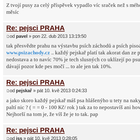
Z tvojí pusy za celý příspěvek vypadlo víc sraček než s méh
měsíc
Re: pejsci PRAHA
od
pavel
» pon 22. dub 2013 13:19:50
tak přesvědte prahu na výstavbu psích záchodů a psích pisoá
www.psizachody.cz
.. každý pejskař platí tak akorat dan ze p
nedostava a to navíc 70% je tech slusných co uklízejí po psu
dávají pozor kde pes močí ... to ale jen tak 10%.
Re: pejsci PRAHA
od
pejskař
» pát 10. kvě 2013 0:24:33
a jako skoro každý pejskař máš psa hlášenýho u tety na naky
paltí nic ? ( = = 0 - 100 Kč/ rok ) tak za to nepostavíš ani ho
Nejhorší na tom je, že víš že je to tak. pap
Re: pejsci PRAHA
od
jss
» pát 10. kvě 2013 0:28:05