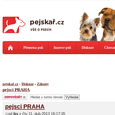
Plemena psů
Inzerce psů
Diskuze
Chovat
pejskař.cz
‹
Diskuze
‹
Zákony
pejsci PRAHA
Odeslat odpověď
pejsci PRAHA
od
jks
» čtv 11. dub 2013 16:17:35