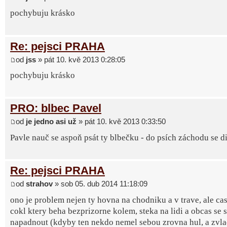
pochybuju krásko
Re: pejsci PRAHA
od
jss
» pát 10. kvě 2013 0:28:05
pochybuju krásko
PRO: blbec Pavel
od
je jedno asi už
» pát 10. kvě 2013 0:33:50
Pavle nauč se aspoň psát ty blbečku - do psích záchodu se d
Re: pejsci PRAHA
od
strahov
» sob 05. dub 2014 11:18:09
ono je problem nejen ty hovna na chodniku a v trave, ale cas
cokl ktery beha bezprizorne kolem, steka na lidi a obcas se 
napadnout (kdyby ten nekdo nemel sebou zrovna hul, a zvla