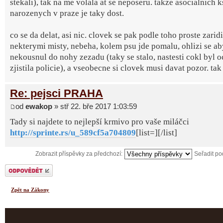
stekali), tak na me volala at se neposeru. takze asocialnich 
narozenych v praze je taky dost.
co se da delat, asi nic. clovek se pak podle toho proste zarid
nekterymi misty, nebeha, kolem psu jde pomalu, ohlizi se ab
nekousnul do nohy zezadu (taky se stalo, nastesti cokl byl 
zjistila policie), a vseobecne si clovek musi davat pozor. tak 
Re: pejsci PRAHA
od
ewakop
» stř 22. bře 2017 1:03:59
Tady si najdete to nejlepší krmivo pro vaše miláčci
http://sprinte.rs/u_589cf5a704809
[list=][/list]
Zobrazit příspěvky za předchozí:
Seřadit p
Odeslat odpověď
Zpět na Zákony