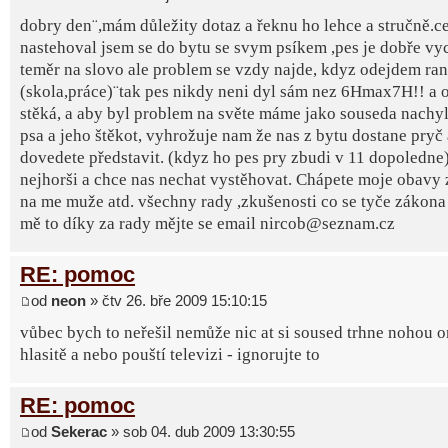
dobry den¨,mám důležity dotaz a řeknu ho lehce a stručně.ce
nastehoval jsem se do bytu se svym psíkem ,pes je dobře v
teměr na slovo ale problem se vzdy najde, kdyz odejdem ra
(skola,práce)¨tak pes nikdy neni dyl sám nez 6Hmax7H!! a 
stěká, a aby byl problem na světe máme jako souseda nachy
psa a jeho štěkot, vyhrožuje nam že nas z bytu dostane pryč a
dovedete představit. (kdyz ho pes pry zbudi v 11 dopoledne)
nejhorši a chce nas nechat vystěhovat. Chápete moje obavy
na me muže atd. všechny rady ,zkušenosti co se tyče zákona 
mě to díky za rady mějte se email nircob@seznam.cz
RE: pomoc
od
neon
» čtv 26. bře 2009 15:10:15
vůbec bych to neřešil nemůže nic at si soused trhne nohou o
hlasitě a nebo pouští televizi - ignorujte to
RE: pomoc
od
Sekerac
» sob 04. dub 2009 13:30:55