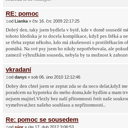
RE: pomoc
od
Lianka
» čtv 16. črc 2009 22:17:25
Dobrý den, taky jsem bydlela v bytě, kde v domě sousedé mě
tohoto hlediska je to docela komplikace, když pes štěká a n
se třeba zeptat někoho, kdo má zkušenosti s protištěkacím ob
pomáhá. Na své psy jsem ho nikdy nepotřebovala, ale pokud 
zamezil výhružkám souseda, nebyla by ta možnost k zahoze
vkradaní
od
danys
» sob 06. úno 2010 12:12:46
Dobry den chtel jsem se zeptat zda se da neco delat,když me
poradcem na hypoteku do meho domu,kde bydlim a mam trva
nejsem majitel.Vlezly bez naší přitomnosti fotit naše soukro
vymeřovat,bez našeho souhlasu a nepřitomnosti..
Re: pomoc se sousedem
od
sýgr
» úte 17. dub 2012 3:06:53