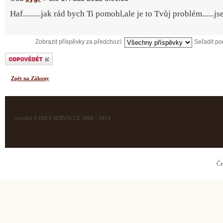
Haf.........jak rád bych Ti pomohl,ale je to Tvůj problém......j
Zobrazit příspěvky za předchozí:
Seřadit p
Odeslat odpověď
Zpět na Zákony
vyrobil © INET-SERVIS.CZ 2008 - 2014
Če