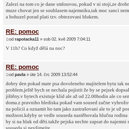
Zalezi na tom co je dane smlouvou, pokud v ni stoji,ze drob
muze chovat jen se souhlasem najemniku,tak moc sanci nema
a bohuzel porad plati tzv. obtezovani hlukem.
RE: pomoc
od
rapotacka11
» sob 02. kvě 2009 7:04:11
V 11h? Co když dělá na noc?
RE: pomoc
od
pavla
» úte 14. črc 2009 13:52:44
dobry den pokad mate psa dovoleneho majitelem bytu tak n
problem.ještě bych se nechala pojistit že by se pejsek dopsa
jištěny.v bytech existuje klid ale až od 22.00hodin ale co se
doma.z pravniho hlediska pokad vam soused začne vyhrožova
na policii a oznamit ho tam jako zastrašovani ale to je už po
možnost.kdyby se vedle souseda nastěhovala hlučna rodina 
by si na hluk od děti.takže pejska nechte zapsat do najemni
souseda si nevšimejte.