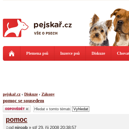
Plemena psů
Inzerce psů
Diskuze
Chovat
pejskař.cz
‹
Diskuze
‹
Zákony
pomoc se sousedem
Odeslat odpověď
pomoc
od
nircob
» stř 29. říj 2008 20:38:57