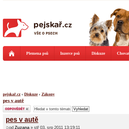
Plemena psů
Inzerce psů
Diskuze
Chovat
pejskař.cz
‹
Diskuze
‹
Zákony
pes v autě
Odeslat odpověď
pes v autě
od
Zuzana
» stř 03. srp 2011 13:19:11