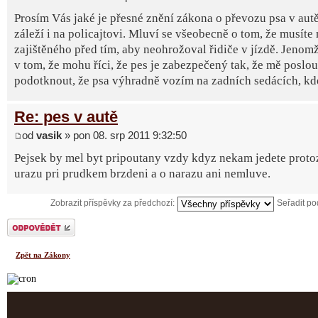
Prosím Vás jaké je přesné znění zákona o převozu psa v autě
záleží i na policajtovi. Mluví se všeobecně o tom, že musíte 
zajištěného před tím, aby neohrožoval řidiče v jízdě. Jenomž
v tom, že mohu říci, že pes je zabezpečený tak, že mě posl
podotknout, že psa výhradně vozím na zadních sedácích, kde
Re: pes v autě
od
vasik
» pon 08. srp 2011 9:32:50
Pejsek by mel byt pripoutany vzdy kdyz nekam jedete protoz
urazu pri prudkem brzdeni a o narazu ani nemluve.
Zobrazit příspěvky za předchozí:
Seřadit p
Odeslat odpověď
Zpět na Zákony