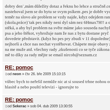
dobry den¨,mám důležity dotaz a řeknu ho lehce a stručně.ce
nastehoval jsem se do bytu se svym psíkem ,pes je dobře v
teměr na slovo ale problem se vzdy najde, kdyz odejdem ra
(skola,práce)¨tak pes nikdy neni dyl sám nez 6Hmax7H!! a 
stěká, a aby byl problem na světe máme jako souseda nachy
psa a jeho štěkot, vyhrožuje nam že nas z bytu dostane pryč a
dovedete představit. (kdyz ho pes pry zbudi v 11 dopoledne)
nejhorši a chce nas nechat vystěhovat. Chápete moje obavy
na me muže atd. všechny rady ,zkušenosti co se tyče zákona 
mě to díky za rady mějte se email nircob@seznam.cz
RE: pomoc
od
neon
» čtv 26. bře 2009 15:10:15
vůbec bych to neřešil nemůže nic at si soused trhne nohou o
hlasitě a nebo pouští televizi - ignorujte to
RE: pomoc
od
Sekerac
» sob 04. dub 2009 13:30:55