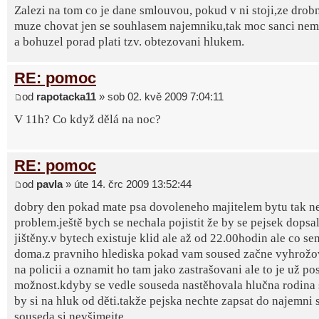
Zalezi na tom co je dane smlouvou, pokud v ni stoji,ze drob
muze chovat jen se souhlasem najemniku,tak moc sanci nema
a bohuzel porad plati tzv. obtezovani hlukem.
RE: pomoc
od
rapotacka11
» sob 02. kvě 2009 7:04:11
V 11h? Co když dělá na noc?
RE: pomoc
od
pavla
» úte 14. črc 2009 13:52:44
dobry den pokad mate psa dovoleneho majitelem bytu tak n
problem.ještě bych se nechala pojistit že by se pejsek dopsa
jištěny.v bytech existuje klid ale až od 22.00hodin ale co se
doma.z pravniho hlediska pokad vam soused začne vyhrožova
na policii a oznamit ho tam jako zastrašovani ale to je už po
možnost.kdyby se vedle souseda nastěhovala hlučna rodina 
by si na hluk od děti.takže pejska nechte zapsat do najemni
souseda si nevšimejte.