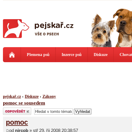
Plemena psů
Inzerce psů
Diskuze
Chovat
pejskař.cz
‹
Diskuze
‹
Zákony
pomoc se sousedem
Odeslat odpověď
pomoc
od
nircob
» stř 29. říj 2008 20:38:57