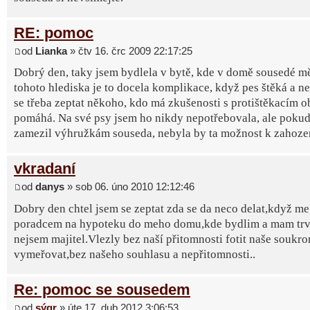
RE: pomoc
od
Lianka
» čtv 16. črc 2009 22:17:25
Dobrý den, taky jsem bydlela v bytě, kde v domě sousedé mě
tohoto hlediska je to docela komplikace, když pes štěká a n
se třeba zeptat někoho, kdo má zkušenosti s protištěkacím ob
pomáhá. Na své psy jsem ho nikdy nepotřebovala, ale pokud 
zamezil výhružkám souseda, nebyla by ta možnost k zahoze
vkradaní
od
danys
» sob 06. úno 2010 12:12:46
Dobry den chtel jsem se zeptat zda se da neco delat,když me
poradcem na hypoteku do meho domu,kde bydlim a mam trva
nejsem majitel.Vlezly bez naší přitomnosti fotit naše soukro
vymeřovat,bez našeho souhlasu a nepřitomnosti..
Re: pomoc se sousedem
od
sýgr
» úte 17. dub 2012 3:06:53