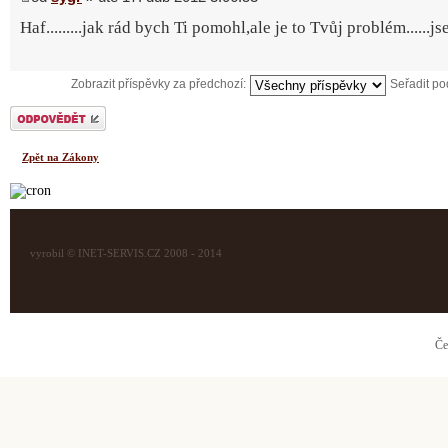
Haf.........jak rád bych Ti pomohl,ale je to Tvůj problém......j
Zobrazit příspěvky za předchozí:
Seřadit p
Odeslat odpověď
Zpět na Zákony
vyrobil © INET-SERVIS.CZ 2008 - 2014
Če