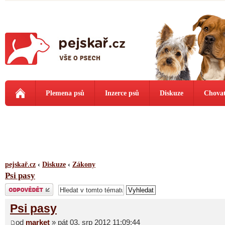
Plemena psů
Inzerce psů
Diskuze
Chovat
pejskař.cz
‹
Diskuze
‹
Zákony
Psi pasy
Odeslat odpověď
Psi pasy
od
market
» pát 03. srp 2012 11:09:44