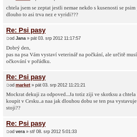
chtela jsem se zeptat jestli nemae nekdo s kusenosti se psim
dlouho to asi trva nez e vyridi???
Re: Psi pasy
od
Jana
» pát 03. srp 2012 11:17:57
Dobrý den,
pas na psa Vám vystaví veterinář na počkání, ale určitě musí
očkování v pořádku.
Re: Psi pasy
od
market
» pát 03. srp 2012 11:21:21
Mockrat dekuji za odpoved...Ja totiz ziji ve skotksu a chtela
koupit v Cesku..a naa jak dlouhou dobu se ten psa vystavuje 
stoji??
Re: Psi pasy
od
vera
» stř 08. srp 2012 5:01:33