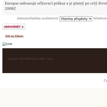
Europas nahrazuje očkovací průkaz a je platný po celý živo
200Kč
Zobrazit příspěvky za předchozí:
Seřadit p
Odeslat odpověď
Zpět na Zákony
vyrobil © INET-SERVIS.CZ 2008 - 2014
Če