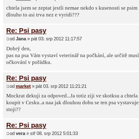
chtela jsem se zeptat jestli nemae nekdo s kusenosti se psim
dlouho to asi trva nez e vyridi???
Re: Psi pasy
od
Jana
» pát 03. srp 2012 11:17:57
Dobrý den,
pas na psa Vám vystaví veterinář na počkání, ale určitě musí
očkování v pořádku.
Re: Psi pasy
od
market
» pát 03. srp 2012 11:21:21
Mockrat dekuji za odpoved...Ja totiz ziji ve skotksu a chtela
koupit v Cesku..a naa jak dlouhou dobu se ten psa vystavuje 
stoji??
Re: Psi pasy
od
vera
» stř 08. srp 2012 5:01:33