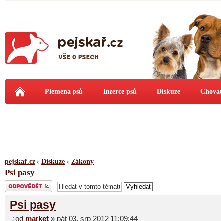
Plemena psů
Inzerce psů
Diskuze
Chovat
pejskař.cz
‹
Diskuze
‹
Zákony
Psi pasy
Odeslat odpověď
Psi pasy
od
market
» pát 03. srp 2012 11:09:44