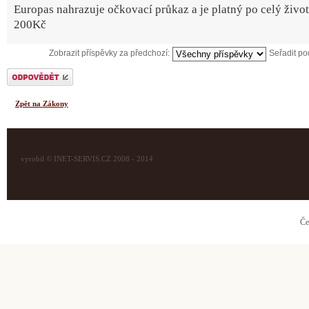
Europas nahrazuje očkovací průkaz a je platný po celý živo
200Kč
Zobrazit příspěvky za předchozí:
Seřadit p
Odeslat odpověď
Zpět na Zákony
vyrobil © INET-SERVIS.CZ 2008 - 2014
Če