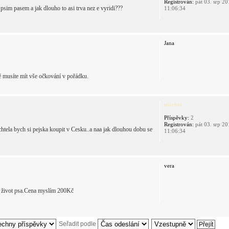
Registrován:
pát 03. srp 2
 psim pasem a jak dlouho to asi trva nez e vyridi???
11:06:34
Jana
tě musíte mít vše očkování v pořádku.
market
Příspěvky:
2
Registrován:
pát 03. srp 2
 chtela bych si pejska koupit v Cesku..a naa jak dlouhou dobu se
11:06:34
vera
lý život psa.Cena myslím 200Kč
Seřadit podle