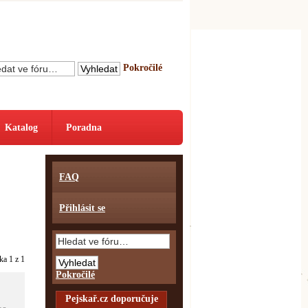
Pokročilé
Katalog
Poradna
FAQ
Přihlásit se
nka
1
z
1
Pokročilé
Pejskař.cz doporučuje