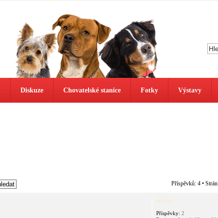
ů
Diskuze
Chovatelské stanice
Fotky
Výstavy
Příspěvků: 4 • Strá
market
Příspěvky:
2