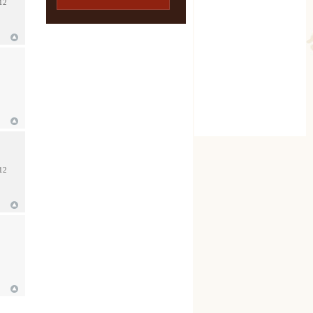
012
012