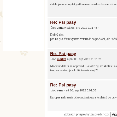
chtela jsem se zeptat jestli nemae nekdo s kusenosti se
Re: Psi pasy
od
Jana
» pát 03. srp 2012 11:17:57
Dobrý den,
pas na psa Vám vystaví veterinář na počkání, ale urči
Re: Psi pasy
od
market
» pát 03. srp 2012 11:21:21
Mockrat dekuji za odpoved...Ja totiz ziji ve skotksu a
ten psa vystavuje a kolik to asik stoji??
Re: Psi pasy
od
vera
» stř 08. srp 2012 5:01:33
Europas nahrazuje očkovací průkaz a je platný po ce
Zobrazit příspěvky za předchozí: