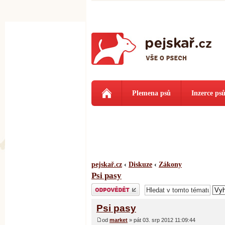
Plemena psů
Inzerce ps
pejskař.cz
‹
Diskuze
‹
Zákony
Psi pasy
Odeslat odpověď
Psi pasy
od
market
» pát 03. srp 2012 11:09:44