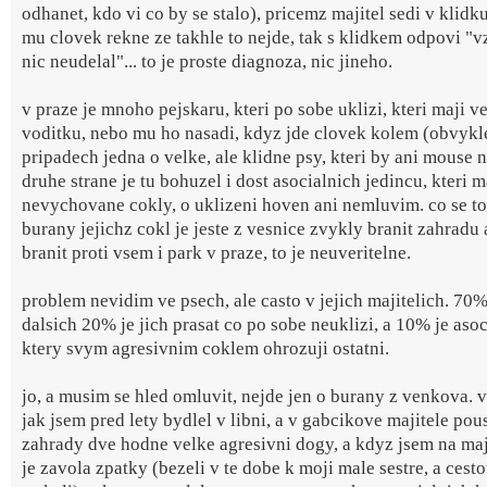
odhanet, kdo vi co by se stalo), pricemz majitel sedi v klidk
mu clovek rekne ze takhle to nejde, tak s klidkem odpovi "v
nic neudelal"... to je proste diagnoza, nic jineho.
v praze je mnoho pejskaru, kteri po sobe uklizi, kteri maji v
voditku, nebo mu ho nasadi, kdyz jde clovek kolem (obvykle
pripadech jedna o velke, ale klidne psy, kteri by ani mouse n
druhe strane je tu bohuzel i dost asocialnich jedincu, kteri m
nevychovane cokly, o uklizeni hoven ani nemluvim. co se to
burany jejichz cokl je jeste z vesnice zvykly branit zahradu 
branit proti vsem i park v praze, to je neuveritelne.
problem nevidim ve psech, ale casto v jejich majitelich. 70%
dalsich 20% je jich prasat co po sobe neuklizi, a 10% je asoc
ktery svym agresivnim coklem ohrozuji ostatni.
jo, a musim se hled omluvit, nejde jen o burany z venkova. 
jak jsem pred lety bydlel v libni, a v gabcikove majitele pou
zahrady dve hodne velke agresivni dogy, a kdyz jsem na maji
je zavola zpatky (bezeli v te dobe k moji male sestre, a cest