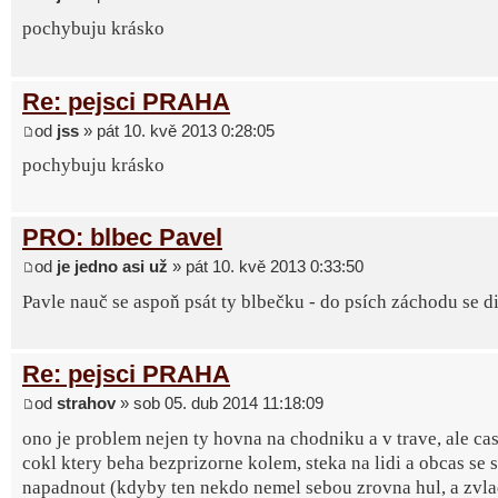
pochybuju krásko
Re: pejsci PRAHA
od
jss
» pát 10. kvě 2013 0:28:05
pochybuju krásko
PRO: blbec Pavel
od
je jedno asi už
» pát 10. kvě 2013 0:33:50
Pavle nauč se aspoň psát ty blbečku - do psích záchodu se d
Re: pejsci PRAHA
od
strahov
» sob 05. dub 2014 11:18:09
ono je problem nejen ty hovna na chodniku a v trave, ale cas
cokl ktery beha bezprizorne kolem, steka na lidi a obcas se 
napadnout (kdyby ten nekdo nemel sebou zrovna hul, a zvla