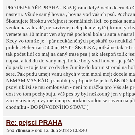
PRO PEJSKAŘE PRAHA - Každý ráno když vedu dceru do šk
nasreru. Všude samý hovna , hovna vod vašich psů. Pochcan
Šikanujete širokou veřejnost normálních lidí, co peska nemaj
venku na zahradě, ne zavřenej celej den v bytě.( krom tý ch
vemete na 10 minut ven aby mě pochcal kola u auta a nasral 
Kecy vo tom že je " pár neukázněných pejskařů co neuklízí " 
prdele. Behem asi 500 m, BYT - ŠKOLKA ,potkáme tak 50 sra
tak počet lidí co maj na daný trase psa ) tak alespoň tolik j
napsat a ted du do vany mejt holce boty vod hoven - je ještě
do parku - to je tam co dycky čumíte do korun stromů na ho
sere. Pak pudu umejt vanu abych v tom mohl mejt docela m
NEMAM VÁS RÁD. j.smolík ( v případě že je tu NĚKDO, kd
psovi uklízí se mu omlouvám - není to urážka pro Vás ale pro 
dost vo tom pochybuju, váš pes by byl neškodný jen v přípa
zacevkovanej a vy meli mop s horkou vodou se savem na př
chodníku - DO PŮVODNÍHO STAVU )
Re: pejsci PRAHA
od
79misa
» sob 13. dub 2013 21:03:40