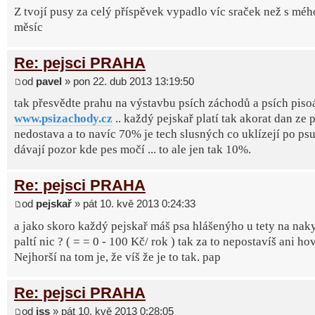
Z tvojí pusy za celý příspěvek vypadlo víc sraček než s méh
měsíc
Re: pejsci PRAHA
od
pavel
» pon 22. dub 2013 13:19:50
tak přesvědte prahu na výstavbu psích záchodů a psích pisoá
www.psizachody.cz
.. každý pejskař platí tak akorat dan ze p
nedostava a to navíc 70% je tech slusných co uklízejí po psu
dávají pozor kde pes močí ... to ale jen tak 10%.
Re: pejsci PRAHA
od
pejskař
» pát 10. kvě 2013 0:24:33
a jako skoro každý pejskař máš psa hlášenýho u tety na naky
paltí nic ? ( = = 0 - 100 Kč/ rok ) tak za to nepostavíš ani ho
Nejhorší na tom je, že víš že je to tak. pap
Re: pejsci PRAHA
od
jss
» pát 10. kvě 2013 0:28:05