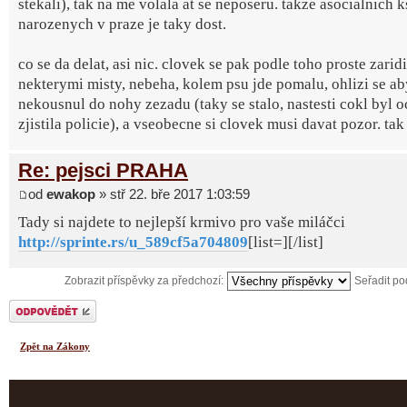
stekali), tak na me volala at se neposeru. takze asocialnich 
narozenych v praze je taky dost.
co se da delat, asi nic. clovek se pak podle toho proste zarid
nekterymi misty, nebeha, kolem psu jde pomalu, ohlizi se ab
nekousnul do nohy zezadu (taky se stalo, nastesti cokl byl 
zjistila policie), a vseobecne si clovek musi davat pozor. tak 
Re: pejsci PRAHA
od
ewakop
» stř 22. bře 2017 1:03:59
Tady si najdete to nejlepší krmivo pro vaše miláčci
http://sprinte.rs/u_589cf5a704809
[list=][/list]
Zobrazit příspěvky za předchozí:
Seřadit p
Odeslat odpověď
Zpět na Zákony