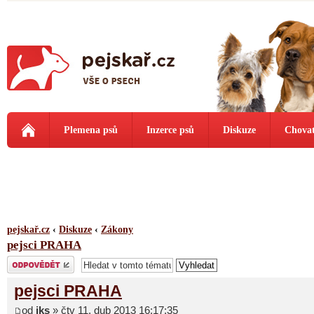
Plemena psů
Inzerce psů
Diskuze
Chovat
pejskař.cz
‹
Diskuze
‹
Zákony
pejsci PRAHA
Odeslat odpověď
pejsci PRAHA
od
jks
» čtv 11. dub 2013 16:17:35