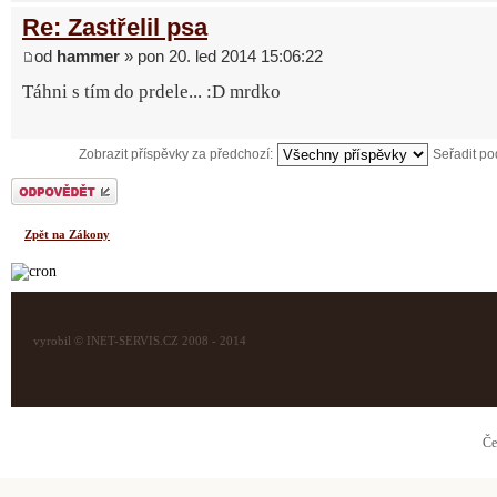
Re: Zastřelil psa
od
hammer
» pon 20. led 2014 15:06:22
Táhni s tím do prdele... :D mrdko
Zobrazit příspěvky za předchozí:
Seřadit p
Odeslat odpověď
Zpět na Zákony
vyrobil © INET-SERVIS.CZ 2008 - 2014
Če