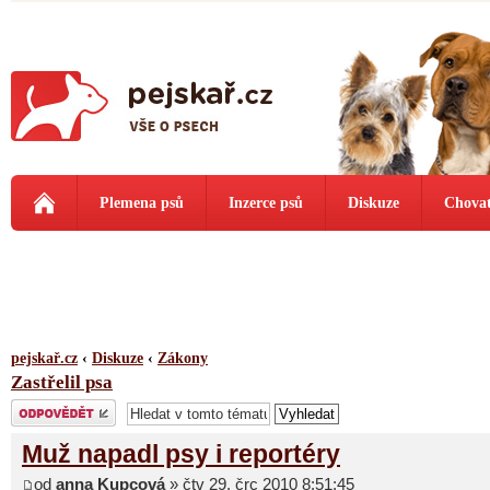
Plemena psů
Inzerce psů
Diskuze
Chovat
pejskař.cz
‹
Diskuze
‹
Zákony
Zastřelil psa
Odeslat odpověď
Muž napadl psy i reportéry
od
anna Kupcová
» čtv 29. črc 2010 8:51:45