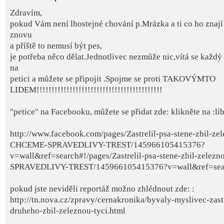
Zdravím,
pokud Vám není lhostejné chování p.Mrázka a ti co ho znají 
znovu
a příště to nemusí být pes,
je potřeba něco dělat.Jednotlivec nezmůže nic,vítá se každ
na
petici a můžete se připojit .Spojme se proti TAKOVÝMTO
LIDEM!!!!!!!!!!!!!!!!!!!!!!!!!!!!!!!!!!!!!!!!!!
"petice" na Facebooku, můžete se přidat zde: klikněte na :líb
http://www.facebook.com/pages/Zastrelil-psa-stene-zbil-zel
CHCEME-SPRAVEDLIVY-TREST/145966105415376?
v=wall&ref=search#!/pages/Zastrelil-psa-stene-zbil-zele
SPRAVEDLIVY-TREST/145966105415376?v=wall&ref=sea
pokud jste neviděli reportáž možno zhlédnout zde: :
http://tn.nova.cz/zpravy/cernakronika/byvaly-myslivec-zastr
druheho-zbil-zeleznou-tyci.html