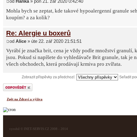
od
Hanka
» pon 21. zář 2020 0:42:40
Mohla bych se zeptat, kde takové hypoalergenní granule seh
koupím? a za kolik?
Re: Alergie u boxerů
od
Alice
» úte 22. zář 2020 21:51:51
Vyrábí je značka brit, cena je vždy podle množství granulí, k
jsou. Pokud si napíšete do vyhledávače Brit granule, tak je 
všech obchodech, která prodávají krmiva pro zvířata.
Zobrazit příspěvky za předchozí:
Seřadit p
Odeslat odpověď
Zpět na Zdraví a výživa
vyrobil © INET-SERVIS.CZ 2008 - 2014