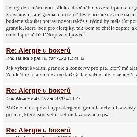
Dobrý den, mám fenu, bíleho, 4 ročného boxera trpícií alerg
zkušenosti s alergiema u boxerů? Ještě přesně nevíme na co 
budeme zkoušet potravinovou takže 6 týdnů by měla jíst po
granule, které jsou pro alergiky, tak jsem se chtěla zeptat ja
nám dopuručili? Děkuji za odpověď
Re: Alergie u boxerů
od
Hanka
» pát 18. zář 2020 10:24:03
Jak vybrat kvalitní granule a konzervy pro psa, který má ale
Za ideálních podmínek mu každý den vařím, ale to se nedá poř
Re: Alergie u boxerů
od
Alice
» sob 19. zář 2020 9:14:27
Můžete mu kupovat hypoalergenní granule nebo i konzervy 
protein, které jsou velmi šetrné k zažívání u psa.
Re: Alergie u boxerů