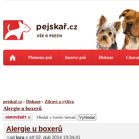
Plemena psů
Inzerce psů
Diskuze
Chovat
pejskař.cz
‹
Diskuze
‹
Zdraví a výživa
Alergie u boxerů
Odeslat odpověď
Alergie u boxerů
od
lora
» stř 02. dub 2014 19:34:41