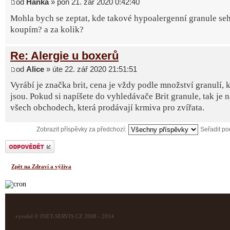
od
Hanka
» pon 21. zář 2020 0:42:40
Mohla bych se zeptat, kde takové hypoalergenní granule seh
koupím? a za kolik?
Re: Alergie u boxerů
od
Alice
» úte 22. zář 2020 21:51:51
Vyrábí je značka brit, cena je vždy podle množství granulí, k
jsou. Pokud si napíšete do vyhledávače Brit granule, tak je 
všech obchodech, která prodávají krmiva pro zvířata.
Zobrazit příspěvky za předchozí:
Seřadit p
Odeslat odpověď
Zpět na Zdraví a výživa
vyrobil © INET-SERVIS.CZ 2008 - 2014