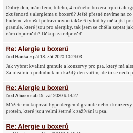
Dobrý den, mám fenu, bíleho, 4 ročného boxera trpícií alerg
zkušenosti s alergiema u boxerů? Ještě přesně nevíme na co 
budeme zkoušet potravinovou takže 6 týdnů by měla jíst po
granule, které jsou pro alergiky, tak jsem se chtěla zeptat ja
nám dopuručili? Děkuji za odpověď
Re: Alergie u boxerů
od
Hanka
» pát 18. zář 2020 10:24:03
Jak vybrat kvalitní granule a konzervy pro psa, který má ale
Za ideálních podmínek mu každý den vařím, ale to se nedá poř
Re: Alergie u boxerů
od
Alice
» sob 19. zář 2020 9:14:27
Můžete mu kupovat hypoalergenní granule nebo i konzervy 
protein, které jsou velmi šetrné k zažívání u psa.
Re: Alergie u boxerů