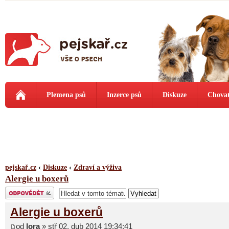
Plemena psů
Inzerce psů
Diskuze
Chovat
pejskař.cz
‹
Diskuze
‹
Zdraví a výživa
Alergie u boxerů
Odeslat odpověď
Alergie u boxerů
od
lora
» stř 02. dub 2014 19:34:41