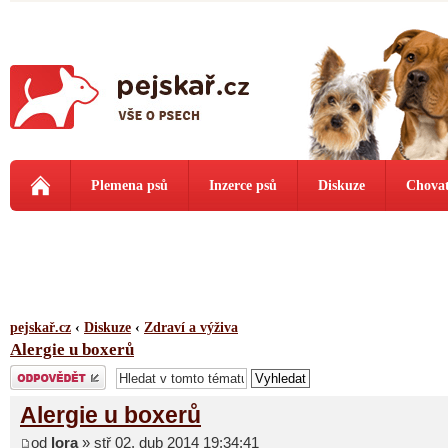
Plemena psů
Inzerce psů
Diskuze
Chovat
pejskař.cz
‹
Diskuze
‹
Zdraví a výživa
Alergie u boxerů
Odeslat odpověď
Alergie u boxerů
od
lora
» stř 02. dub 2014 19:34:41