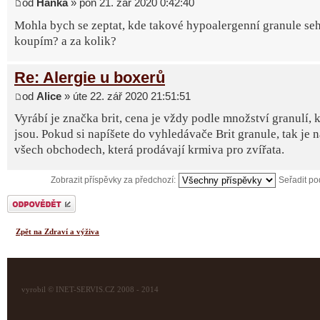
od
Hanka
» pon 21. zář 2020 0:42:40
Mohla bych se zeptat, kde takové hypoalergenní granule seh
koupím? a za kolik?
Re: Alergie u boxerů
od
Alice
» úte 22. zář 2020 21:51:51
Vyrábí je značka brit, cena je vždy podle množství granulí, k
jsou. Pokud si napíšete do vyhledávače Brit granule, tak je 
všech obchodech, která prodávají krmiva pro zvířata.
Zobrazit příspěvky za předchozí:
Seřadit p
Odeslat odpověď
Zpět na Zdraví a výživa
vyrobil © INET-SERVIS.CZ 2008 - 2014