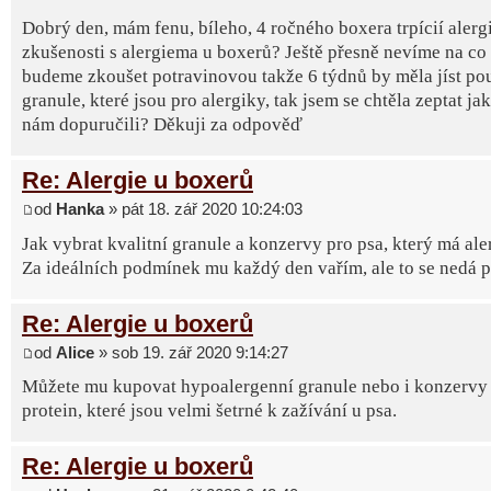
Dobrý den, mám fenu, bíleho, 4 ročného boxera trpícií alerg
zkušenosti s alergiema u boxerů? Ještě přesně nevíme na co 
budeme zkoušet potravinovou takže 6 týdnů by měla jíst po
granule, které jsou pro alergiky, tak jsem se chtěla zeptat ja
nám dopuručili? Děkuji za odpověď
Re: Alergie u boxerů
od
Hanka
» pát 18. zář 2020 10:24:03
Jak vybrat kvalitní granule a konzervy pro psa, který má ale
Za ideálních podmínek mu každý den vařím, ale to se nedá poř
Re: Alergie u boxerů
od
Alice
» sob 19. zář 2020 9:14:27
Můžete mu kupovat hypoalergenní granule nebo i konzervy 
protein, které jsou velmi šetrné k zažívání u psa.
Re: Alergie u boxerů