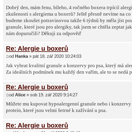
Dobrý den, mám fenu, bíleho, 4 ročného boxera trpícií alerg
zkušenosti s alergiema u boxerů? Ještě přesně nevíme na co 
budeme zkoušet potravinovou takže 6 týdnů by měla jíst po
granule, které jsou pro alergiky, tak jsem se chtěla zeptat ja
nám dopuručili? Děkuji za odpověď
Re: Alergie u boxerů
od
Hanka
» pát 18. zář 2020 10:24:03
Jak vybrat kvalitní granule a konzervy pro psa, který má ale
Za ideálních podmínek mu každý den vařím, ale to se nedá poř
Re: Alergie u boxerů
od
Alice
» sob 19. zář 2020 9:14:27
Můžete mu kupovat hypoalergenní granule nebo i konzervy 
protein, které jsou velmi šetrné k zažívání u psa.
Re: Alergie u boxerů