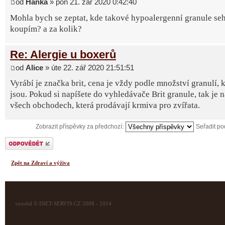
od
Hanka
» pon 21. zář 2020 0:42:40
Mohla bych se zeptat, kde takové hypoalergenní granule seh
koupím? a za kolik?
Re: Alergie u boxerů
od
Alice
» úte 22. zář 2020 21:51:51
Vyrábí je značka brit, cena je vždy podle množství granulí, k
jsou. Pokud si napíšete do vyhledávače Brit granule, tak je 
všech obchodech, která prodávají krmiva pro zvířata.
Zobrazit příspěvky za předchozí:
Seřadit p
Odeslat odpověď
Zpět na Zdraví a výživa
vyrobil © INET-SERVIS.CZ 2008 - 2014