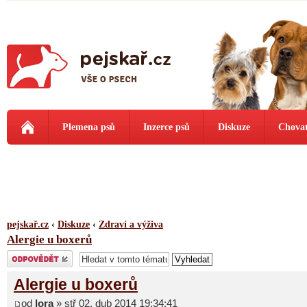
Plemena psů
Inzerce psů
Diskuze
Chovat
pejskař.cz
‹
Diskuze
‹
Zdraví a výživa
Alergie u boxerů
Odeslat odpověď
Alergie u boxerů
od
lora
» stř 02. dub 2014 19:34:41