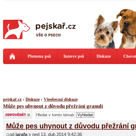
Plemena psů
Inzerce psů
Diskuze
Chovat
pejskař.cz
‹
Diskuze
‹
Všeobecná diskuze
Může pes uhynout z důvodu přežrání granulí
Odeslat odpověď
Může pes uhynout z důvodu přežrání g
od
jarafa
» ned 13. dub 2014 9:42:36