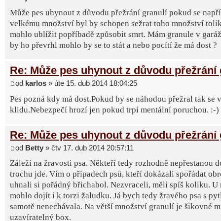
Může pes uhynout z důvodu přežrání granulí pokud se napří
velkému množství byl by schopen sežrat toho množství tolik
mohlo ublížit popříbadě způsobit smrt. Mám granule v garáž
by ho převrhl mohlo by se to stát a nebo pocítí že má dost ?
Re: Může pes uhynout z důvodu přežrání 
od
karlos
» úte 15. dub 2014 18:04:25
Pes pozná kdy má dost.Pokud by se náhodou přežral tak se vy
klidu.Nebezpečí hrozí jen pokud trpí mentální poruchou. :-)
Re: Může pes uhynout z důvodu přežrání 
od
Betty
» čtv 17. dub 2014 20:57:11
Záleží na žravosti psa. Někteří tedy rozhodně nepřestanou d
trochu jde. Vím o případech psů, kteří dokázali spořádat ob
uhnali si pořádný břichabol. Nezvraceli, měli spíš koliku. U
mohlo dojít i k torzi žaludku. Já bych tedy žravého psa s py
samotě nenechávala. Na větší množství granulí je šikovné m
uzavíratelný box.