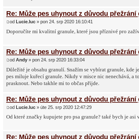
Re: Může pes uhynout z důvodu přežrání 
od
Lucie.luc
» pon 24. srp 2020 16:10:41
Doporučíte mi kvalitní granule, které jsou příznivé pro zaží
Re: Může pes uhynout z důvodu přežrání 
od
Andy
» pon 24. srp 2020 16:33:04
Důležité je obsahu granulí. Snažím se vybírat granule, kde 
pes miluje kuřecí granule. Nikdy v misce nic nenechává, a t
prasknout. Nebo takhle mi to občas přijde.
Re: Může pes uhynout z důvodu přežrání 
od
Lucie.luc
» úte 25. srp 2020 12:47:29
Od které značky kupujete pro psa granule? také bych je asi 
Re: Může pes uhynout z důvodu přežrání 