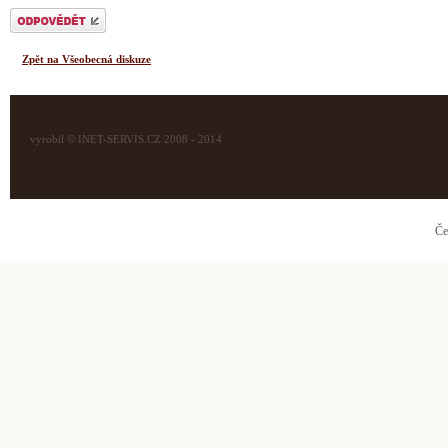
Odeslat odpověď
Zpět na Všeobecná diskuze
vyrobil © INET-SERVIS.CZ 2008 - 2014
Če