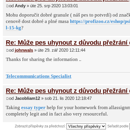
od
Andy
» úte 25. srp 2020 13:03:01
Mohu doporučit dobré granule ( náš pes to potvrdí) od značk
cenově dost dobré a plné masa
https://profizoo.cz/eshop/psi
l-15-kg
?
Re: Může pes uhynout z důvodu přežrání 
od
johnwals
» úte 29. zář 2020 12:11:44
Thanks for sharing the information ..
Telecommunications Specialist
Re: Může pes uhynout z důvodu přežrání 
od
Jacobliam12
» sob 21. lis 2020 12:18:47
Taking
essay typer
help for your homework from allassignm
completely legit and in fact also very resourceful.
Zobrazit příspěvky za předchozí:
Seřadit podle