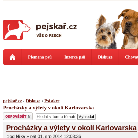
Plemena psů
Inzerce psů
Diskuze
Chovat
pejskař.cz
‹
Diskuze
‹
Psí akce
Procházky a výlety v okolí Karlovarska
Odeslat odpověď
Procházky a výlety v okolí Karlovarska
od
Niky
» pát 01. srp 2014 12:03:36