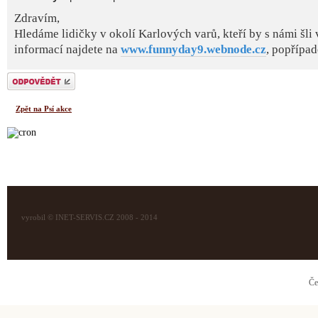
Zdravím,
Hledáme lidičky v okolí Karlových varů, kteří by s námi šli v
informací najdete na
www.funnyday9.webnode.cz
, popřípadě
Odeslat odpověď
Zpět na Psí akce
vyrobil © INET-SERVIS.CZ 2008 - 2014
Če