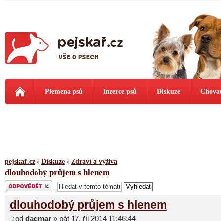
Plemena psů
Inzerce psů
Diskuze
Chovat
pejskař.cz
‹
Diskuze
‹
Zdraví a výživa
dlouhodobý průjem s hlenem
Odeslat odpověď
dlouhodobý průjem s hlenem
od
dagmar
» pát 17. říj 2014 11:46:44