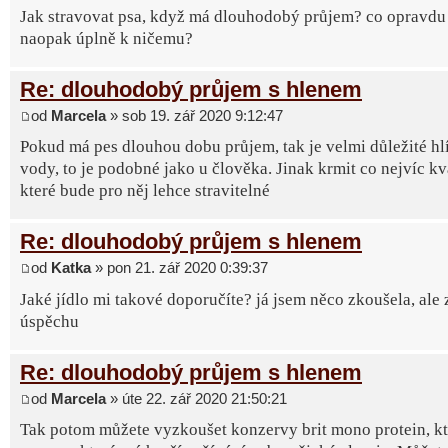
Jak stravovat psa, když má dlouhodobý průjem? co opravdu
naopak úplně k ničemu?
Re: dlouhodobý průjem s hlenem
od
Marcela
» sob 19. zář 2020 9:12:47
Pokud má pes dlouhou dobu průjem, tak je velmi důležité hl
vody, to je podobné jako u člověka. Jinak krmit co nejvíc kv
které bude pro něj lehce stravitelné
Re: dlouhodobý průjem s hlenem
od
Katka
» pon 21. zář 2020 0:39:37
Jaké jídlo mi takové doporučíte? já jsem něco zkoušela, ale 
úspěchu
Re: dlouhodobý průjem s hlenem
od
Marcela
» úte 22. zář 2020 21:50:21
Tak potom můžete vyzkoušet konzervy brit mono protein, k