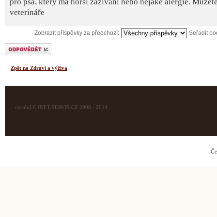
pro psa, který má horší zažívání nebo nějaké alergie. Můžete 
veterináře
Zobrazit příspěvky za předchozí:
Seřadit p
Odeslat odpověď
Zpět na Zdraví a výživa
vyrobil © INET-SERVIS.CZ 2008 - 2014
Če