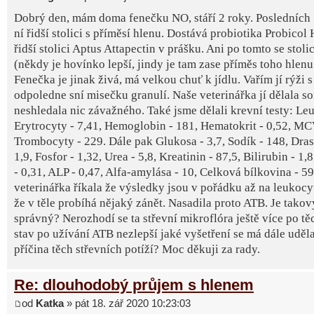
Dobrý den, mám doma fenečku NO, stáří 2 roky. Posledních 
ní řidší stolici s příměsí hlenu. Dostává probiotika Probicol 
řidší stolici Aptus Attapectin v prášku. Ani po tomto se stoli
(někdy je hovínko lepší, jindy je tam zase příměs toho hlenu a
Fenečka je jinak živá, má velkou chuť k jídlu. Vařím jí rýži
odpoledne sní misečku granulí. Naše veterinářka jí dělala so
neshledala nic závažného. Také jsme dělali krevní testy: Le
Erytrocyty - 7,41, Hemoglobin - 181, Hematokrit - 0,52, MCV
Trombocyty - 229. Dále pak Glukosa - 3,7, Sodík - 148, Drasl
1,9, Fosfor - 1,32, Urea - 5,8, Kreatinin - 87,5, Bilirubin - 1,
- 0,31, ALP - 0,47, Alfa-amylása - 10, Celková bílkovina - 59
veterinářka říkala že výsledky jsou v pořádku až na leukocy
že v těle probíhá nějaký zánět. Nasadila proto ATB. Je tako
správný? Nerozhodí se ta střevní mikroflóra ještě více po t
stav po užívání ATB nezlepší jaké vyšetření se má dále udělat
příčina těch střevních potíží? Moc děkuji za rady.
Re: dlouhodobý průjem s hlenem
od
Katka
» pát 18. zář 2020 10:23:03