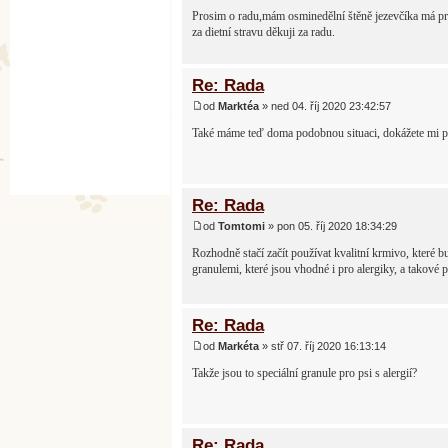
Prosim o radu,mám osminedělní štěně jezevčíka má pr
za dietní stravu děkuji za radu.
Re: Rada
od
Marktéa
» ned 04. říj 2020 23:42:57
Také máme teď doma podobnou situaci, dokážete mi por
Re: Rada
od
Tomtomi
» pon 05. říj 2020 18:34:29
Rozhodně stačí začít používat kvalitní krmivo, které 
granulemi, které jsou vhodné i pro alergiky, a tako
Re: Rada
od
Markéta
» stř 07. říj 2020 16:13:14
Takže jsou to speciální granule pro psi s alergií?
Re: Rada