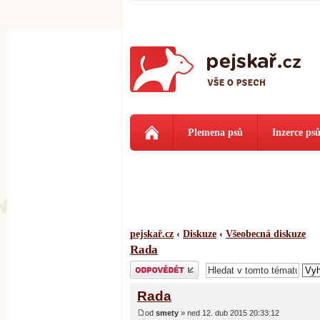
Plemena psů
Inzerce ps
pejskař.cz
‹
Diskuze
‹
Všeobecná diskuze
Rada
Odeslat odpověď
Rada
od
smety
» ned 12. dub 2015 20:33:12