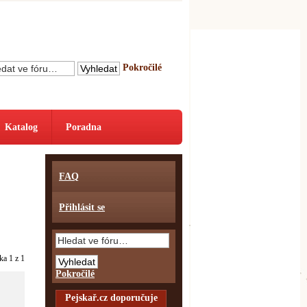
Pokročilé
Katalog
Poradna
FAQ
Přihlásit se
nka
1
z
1
Pokročilé
Pejskař.cz doporučuje