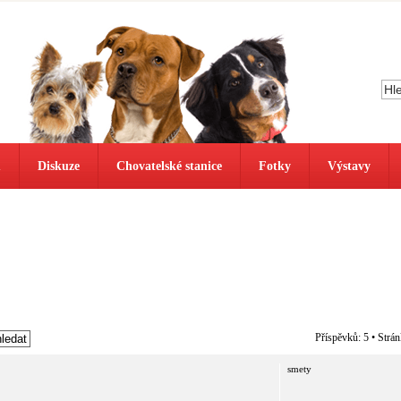
ů
Diskuze
Chovatelské stanice
Fotky
Výstavy
Příspěvků: 5 • Strá
smety