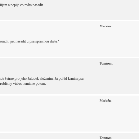
ůjem a nepije co mám nasadit
Marktéa
adit, jak nasadit u psa správnou dietu?
Tomtomi
bude šetrné pro jeho žaludek složením. Já pořád krmím psa
vé problémy vůbec nemáme potom.
Markéta
Tomtomi