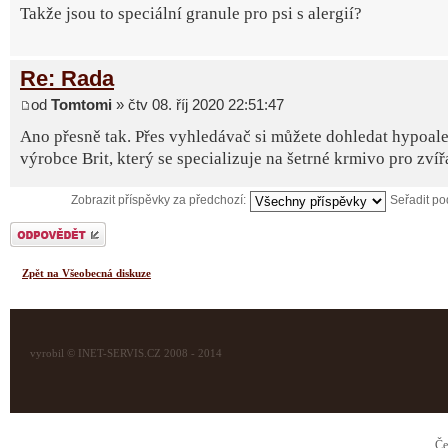
Takže jsou to speciální granule pro psi s alergií?
Re: Rada
od
Tomtomi
» čtv 08. říj 2020 22:51:47
Ano přesně tak. Přes vyhledávač si můžete dohledat hypoale
výrobce Brit, který se specializuje na šetrné krmivo pro zvíř
Zobrazit příspěvky za předchozí:
Seřadit p
Odeslat odpověď
Zpět na Všeobecná diskuze
vyrobil © INET-SERVIS.CZ 2008 - 2014
Če