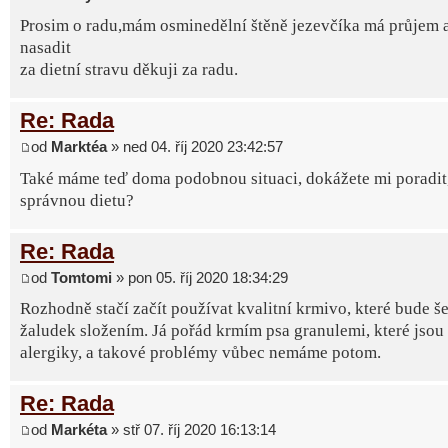
Prosim o radu,mám osminedělní štěně jezevčíka má průjem 
nasadit
za dietní stravu děkuji za radu.
Re: Rada
od
Marktéa
» ned 04. říj 2020 23:42:57
Také máme teď doma podobnou situaci, dokážete mi poradit, 
správnou dietu?
Re: Rada
od
Tomtomi
» pon 05. říj 2020 18:34:29
Rozhodně stačí začít používat kvalitní krmivo, které bude še
žaludek složením. Já pořád krmím psa granulemi, které jsou
alergiky, a takové problémy vůbec nemáme potom.
Re: Rada
od
Markéta
» stř 07. říj 2020 16:13:14