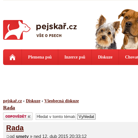
Plemena psů
Inzerce psů
Diskuze
Chovat
pejskař.cz
‹
Diskuze
‹
Všeobecná diskuze
Rada
Odeslat odpověď
Rada
od
smety
» ned 12. dub 2015 20:33:12