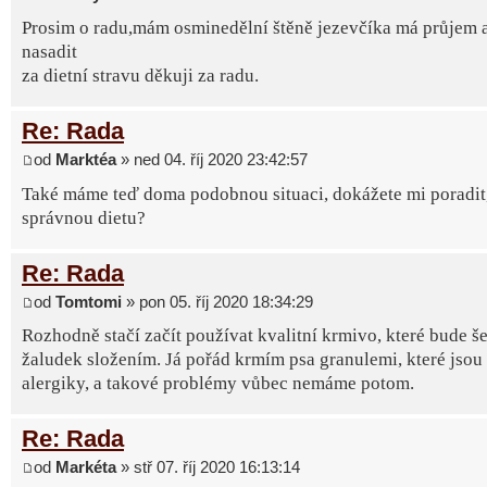
Prosim o radu,mám osminedělní štěně jezevčíka má průjem 
nasadit
za dietní stravu děkuji za radu.
Re: Rada
od
Marktéa
» ned 04. říj 2020 23:42:57
Také máme teď doma podobnou situaci, dokážete mi poradit, 
správnou dietu?
Re: Rada
od
Tomtomi
» pon 05. říj 2020 18:34:29
Rozhodně stačí začít používat kvalitní krmivo, které bude še
žaludek složením. Já pořád krmím psa granulemi, které jsou
alergiky, a takové problémy vůbec nemáme potom.
Re: Rada
od
Markéta
» stř 07. říj 2020 16:13:14