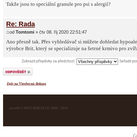
Takže jsou to speciální granule pro psi s alergií?
Re: Rada
od
Tomtomi
» čtv 08. říj 2020 22:51:47
Ano přesně tak. Přes vyhledávač si můžete dohledat hypoale
výrobce Brit, který se specializuje na šetrné krmivo pro zvíř
Zobrazit příspěvky za předchozí:
Seřadit p
Odeslat odpověď
Zpět na Všeobecná diskuze
vyrobil © INET-SERVIS.CZ 2008 - 2014
Če