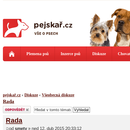
Plemena psů
Inzerce psů
Diskuze
Chovat
pejskař.cz
‹
Diskuze
‹
Všeobecná diskuze
Rada
Odeslat odpověď
Rada
od
smety
» ned 12. dub 2015 20:33:12