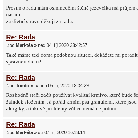
Prosim o radu,mám osminedělní štěně jezevčíka má průjem 
nasadit
za dietní stravu děkuji za radu.
Re: Rada
od
Marktéa
» ned 04. říj 2020 23:42:57
Také máme teď doma podobnou situaci, dokážete mi poradit, 
správnou dietu?
Re: Rada
od
Tomtomi
» pon 05. říj 2020 18:34:29
Rozhodně stačí začít používat kvalitní krmivo, které bude še
žaludek složením. Já pořád krmím psa granulemi, které jsou
alergiky, a takové problémy vůbec nemáme potom.
Re: Rada
od
Markéta
» stř 07. říj 2020 16:13:14