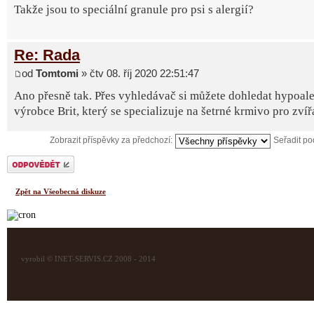
Takže jsou to speciální granule pro psi s alergií?
Re: Rada
od
Tomtomi
» čtv 08. říj 2020 22:51:47
Ano přesně tak. Přes vyhledávač si můžete dohledat hypoale
výrobce Brit, který se specializuje na šetrné krmivo pro zvíř
Zobrazit příspěvky za předchozí:
Seřadit p
Odeslat odpověď
Zpět na Všeobecná diskuze
vyrobil © INET-SERVIS.CZ 2008 - 2014