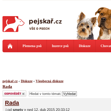
Plemena psů
Inzerce psů
Diskuze
Chovat
pejskař.cz
‹
Diskuze
‹
Všeobecná diskuze
Rada
Odeslat odpověď
Rada
od
smety
» ned 12. dub 2015 20:33:12