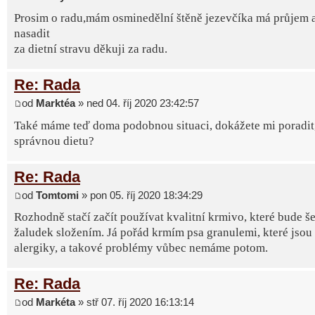
Prosim o radu,mám osminedělní štěně jezevčíka má průjem 
nasadit
za dietní stravu děkuji za radu.
Re: Rada
od
Marktéa
» ned 04. říj 2020 23:42:57
Také máme teď doma podobnou situaci, dokážete mi poradit, 
správnou dietu?
Re: Rada
od
Tomtomi
» pon 05. říj 2020 18:34:29
Rozhodně stačí začít používat kvalitní krmivo, které bude še
žaludek složením. Já pořád krmím psa granulemi, které jsou
alergiky, a takové problémy vůbec nemáme potom.
Re: Rada
od
Markéta
» stř 07. říj 2020 16:13:14