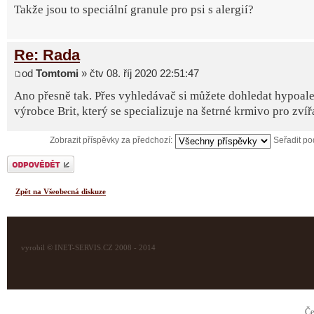
Takže jsou to speciální granule pro psi s alergií?
Re: Rada
od
Tomtomi
» čtv 08. říj 2020 22:51:47
Ano přesně tak. Přes vyhledávač si můžete dohledat hypoale
výrobce Brit, který se specializuje na šetrné krmivo pro zvíř
Zobrazit příspěvky za předchozí:
Seřadit p
Odeslat odpověď
Zpět na Všeobecná diskuze
vyrobil © INET-SERVIS.CZ 2008 - 2014
Če