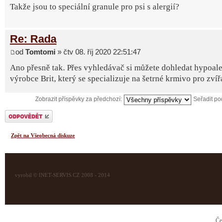
Takže jsou to speciální granule pro psi s alergií?
Re: Rada
od
Tomtomi
» čtv 08. říj 2020 22:51:47
Ano přesně tak. Přes vyhledávač si můžete dohledat hypoale
výrobce Brit, který se specializuje na šetrné krmivo pro zvíř
Zobrazit příspěvky za předchozí:
Seřadit p
Odeslat odpověď
Zpět na Všeobecná diskuze
vyrobil © INET-SERVIS.CZ 2008 - 2014
Če