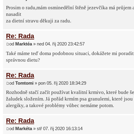
Prosim o radu,mám osminedělní štěně jezevčíka má průjem 
nasadit
za dietní stravu děkuji za radu.
Re: Rada
od
Marktéa
» ned 04. říj 2020 23:42:57
Také máme teď doma podobnou situaci, dokážete mi poradit, 
správnou dietu?
Re: Rada
od
Tomtomi
» pon 05. říj 2020 18:34:29
Rozhodně stačí začít používat kvalitní krmivo, které bude še
žaludek složením. Já pořád krmím psa granulemi, které jsou
alergiky, a takové problémy vůbec nemáme potom.
Re: Rada
od
Markéta
» stř 07. říj 2020 16:13:14