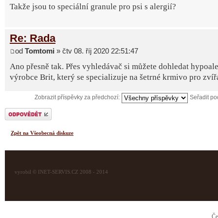
Takže jsou to speciální granule pro psi s alergií?
Re: Rada
od
Tomtomi
» čtv 08. říj 2020 22:51:47
Ano přesně tak. Přes vyhledávač si můžete dohledat hypoale
výrobce Brit, který se specializuje na šetrné krmivo pro zvíř
Zobrazit příspěvky za předchozí:
Seřadit p
Odeslat odpověď
Zpět na Všeobecná diskuze
vyrobil © INET-SERVIS.CZ 2008 - 2014
Če