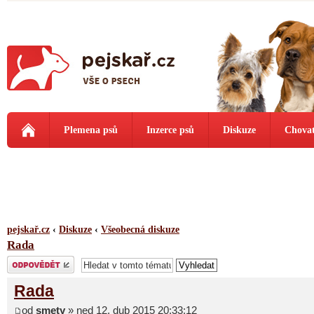
Plemena psů
Inzerce psů
Diskuze
Chovat
pejskař.cz
‹
Diskuze
‹
Všeobecná diskuze
Rada
Odeslat odpověď
Rada
od
smety
» ned 12. dub 2015 20:33:12