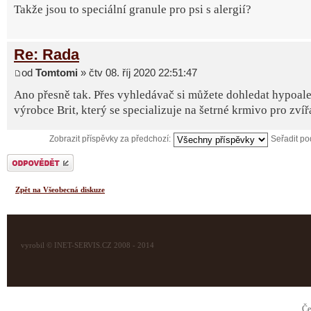
Takže jsou to speciální granule pro psi s alergií?
Re: Rada
od
Tomtomi
» čtv 08. říj 2020 22:51:47
Ano přesně tak. Přes vyhledávač si můžete dohledat hypoale
výrobce Brit, který se specializuje na šetrné krmivo pro zvíř
Zobrazit příspěvky za předchozí:
Seřadit p
Odeslat odpověď
Zpět na Všeobecná diskuze
vyrobil © INET-SERVIS.CZ 2008 - 2014
Če