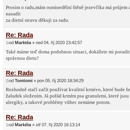
Prosim o radu,mám osminedělní štěně jezevčíka má průjem 
nasadit
za dietní stravu děkuji za radu.
Re: Rada
od
Marktéa
» ned 04. říj 2020 23:42:57
Také máme teď doma podobnou situaci, dokážete mi poradit, 
správnou dietu?
Re: Rada
od
Tomtomi
» pon 05. říj 2020 18:34:29
Rozhodně stačí začít používat kvalitní krmivo, které bude še
žaludek složením. Já pořád krmím psa granulemi, které jsou
alergiky, a takové problémy vůbec nemáme potom.
Re: Rada
od
Markéta
» stř 07. říj 2020 16:13:14