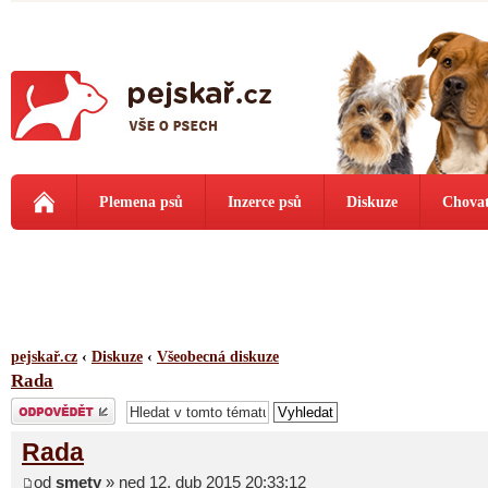
Plemena psů
Inzerce psů
Diskuze
Chovat
pejskař.cz
‹
Diskuze
‹
Všeobecná diskuze
Rada
Odeslat odpověď
Rada
od
smety
» ned 12. dub 2015 20:33:12