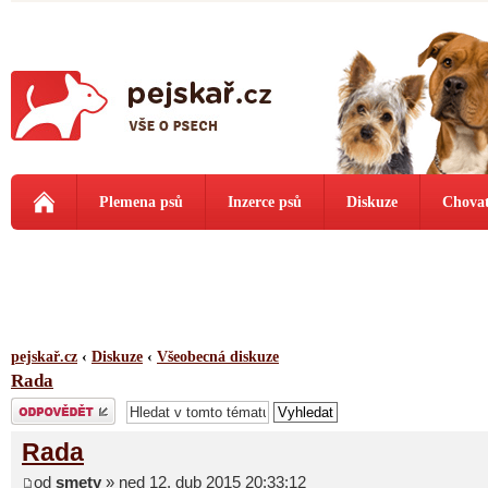
Plemena psů
Inzerce psů
Diskuze
Chovat
pejskař.cz
‹
Diskuze
‹
Všeobecná diskuze
Rada
Odeslat odpověď
Rada
od
smety
» ned 12. dub 2015 20:33:12