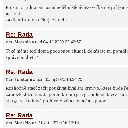
Prosim o radu,mám osminedělní štěně jezevčíka má průjem 
nasadit
za dietní stravu děkuji za radu.
Re: Rada
od
Marktéa
» ned 04. říj 2020 23:42:57
Také máme teď doma podobnou situaci, dokážete mi poradit, 
správnou dietu?
Re: Rada
od
Tomtomi
» pon 05. říj 2020 18:34:29
Rozhodně stačí začít používat kvalitní krmivo, které bude še
žaludek složením. Já pořád krmím psa granulemi, které jsou
alergiky, a takové problémy vůbec nemáme potom.
Re: Rada
od
Markéta
» stř 07. říj 2020 16:13:14