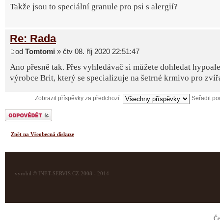
Takže jsou to speciální granule pro psi s alergií?
Re: Rada
od
Tomtomi
» čtv 08. říj 2020 22:51:47
Ano přesně tak. Přes vyhledávač si můžete dohledat hypoale
výrobce Brit, který se specializuje na šetrné krmivo pro zvíř
Zobrazit příspěvky za předchozí:
Seřadit p
Odeslat odpověď
Zpět na Všeobecná diskuze
vyrobil © INET-SERVIS.CZ 2008 - 2014
Če