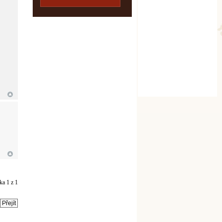
nka
1
z
1