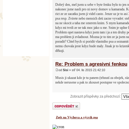
Dobrý den, mel jsem u sebe v byte fenku bylo to jen 
nakonec jsme nasli pro ni novy domov u kamarada. Kdy
rict ze ze zacatku jsem ji videl casto. Jenze uz je to 
psa resp. Zvirete nebo mensich deti zacne vyvadet: steka
na ne skocit a taha me smerem knim. S mym kamaradem 
kdyz mi tvrdi ze ne tak moc jako u me. Snim je uplne kl
Problem opet nastava kdyz jsem tam i ja a ten druhy p
ma problem ji zvladnout. Mozna je to tim ze ja jsem na
poradit? Chtel bych si poridit vlastniho psa a seznamit
nemu chovala jeste kdyz bude maly. Jinak je to krize
děkuji.
Re: Problem s agresivni fenkou
od
Sisi
» stř 04. lis 2015 21:42:10
Musis ji ukazat kdo je tu panem (trhnutí za obojek, ráz
nekde nerusene a pak to zkouset postupne ve spolecnosti
Zobrazit příspěvky za předchozí:
Odeslat odpověď
Zpět na Výchova a výcvik psa