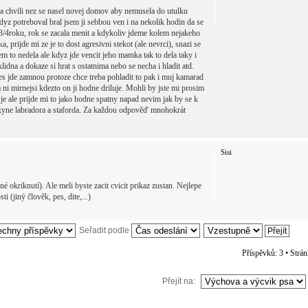
na chvili nez se nasel novej domov aby nemusela do utulku
z potreboval bral jsem ji sebbou ven i na nekolik hodin da se
asi 3/4roku, rok se zacala menit a kdykoliv jdeme kolem nejakeho
, prijde mi ze je to dost agresivni stekot (ale nevrci), snazi se
to nedela ale kdyz jde vencit jeho mamka tak to dela taky i
idna a dokaze si hrat s ostatnima nebo se necha i hladit atd.
es jde zamnou protoze chce treba pohladit to pak i muj kamarad
 ni mirnejsi kdezto on ji hodne driluje. Mohli by jste mi prosim
 je ale prijde mi to jako hodne spatny napad nevim jak by se k
nkyne labradora a staforda. Za každou odpověď mnohokrát
Sisi
né okriknutí). Ale meli byste zacit cvicit prikaz zustan. Nejlepe
 (jiný člověk, pes, dite,...)
Seřadit podle
Příspěvků: 3 • Strá
Přejít na: