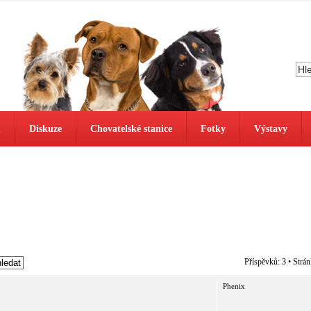
ů
Diskuze
Chovatelské stanice
Fotky
Výstavy
Příspěvků: 3 • Strá
Phenix