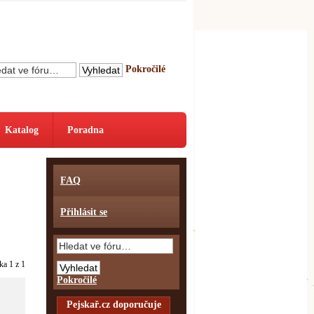
Pokročilé
Katalog
Poradna
FAQ
Přihlásit se
nka
1
z
1
Pokročilé
Pejskař.cz doporučuje