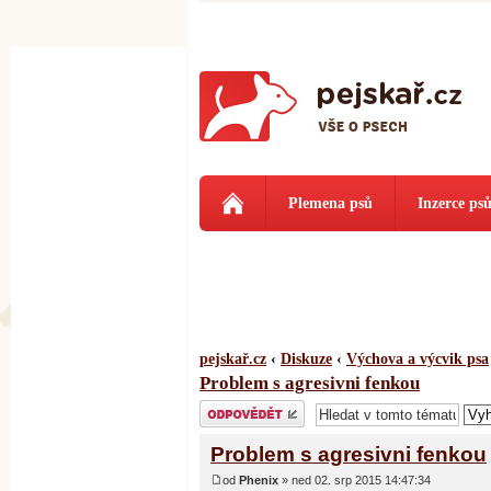
Plemena psů
Inzerce ps
pejskař.cz
‹
Diskuze
‹
Výchova a výcvik psa
Problem s agresivni fenkou
Odeslat odpověď
Problem s agresivni fenkou
od
Phenix
» ned 02. srp 2015 14:47:34