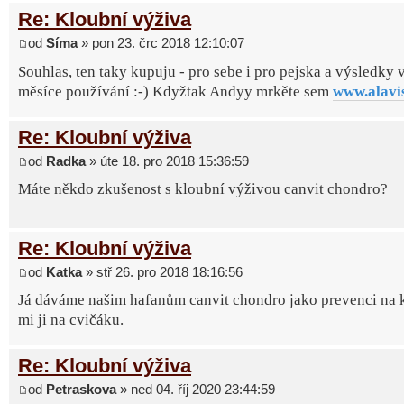
Re: Kloubní výživa
od
Síma
» pon 23. črc 2018 12:10:07
Souhlas, ten taky kupuju - pro sebe i pro pejska a výsledky 
měsíce používání :-) Kdyžtak Andyy mrkěte sem
www.alavi
Re: Kloubní výživa
od
Radka
» úte 18. pro 2018 15:36:59
Máte někdo zkušenost s kloubní výživou canvit chondro?
Re: Kloubní výživa
od
Katka
» stř 26. pro 2018 18:16:56
Já dáváme našim hafanům canvit chondro jako prevenci na k
mi ji na cvičáku.
Re: Kloubní výživa
od
Petraskova
» ned 04. říj 2020 23:44:59