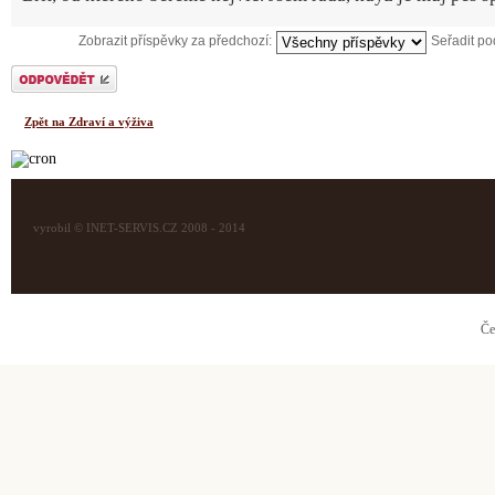
Zobrazit příspěvky za předchozí:
Seřadit p
Odeslat odpověď
Zpět na Zdraví a výživa
vyrobil © INET-SERVIS.CZ 2008 - 2014
Če