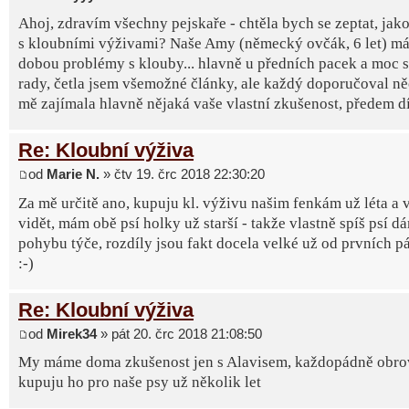
Ahoj, zdravím všechny pejskaře - chtěla bych se zeptat, jak
s kloubními výživami? Naše Amy (německý ovčák, 6 let) má 
dobou problémy s klouby... hlavně u předních pacek a moc s
rady, četla jsem všemožné články, ale každý doporučoval ně
mě zajímala hlavně nějaká vaše vlastní zkušenost, předem d
Re: Kloubní výživa
od
Marie N.
» čtv 19. črc 2018 22:30:20
Za mě určitě ano, kupuju kl. výživu našim fenkám už léta a 
vidět, mám obě psí holky už starší - takže vlastně spíš psí d
pohybu týče, rozdíly jsou fakt docela velké už od prvních p
:-)
Re: Kloubní výživa
od
Mirek34
» pát 20. črc 2018 21:08:50
My máme doma zkušenost jen s Alavisem, každopádně obro
kupuju ho pro naše psy už několik let