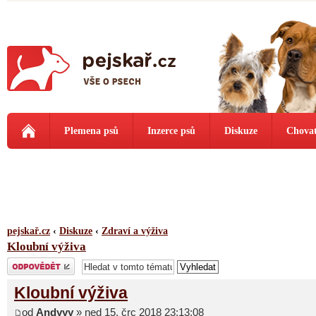
Plemena psů
Inzerce psů
Diskuze
Chovat
pejskař.cz
‹
Diskuze
‹
Zdraví a výživa
Kloubní výživa
Odeslat odpověď
Kloubní výživa
od
Andyyy
» ned 15. črc 2018 23:13:08