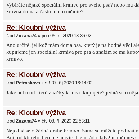
Vybíráte nějaké speciální krmivo pro svého psa? nebo mu dá
zrovna doma a často mu to měníte?
Re: Kloubní výživa
od
Zuzana74
» pon 05. říj 2020 18:36:02
Ano určitě, jelikož mám doma psa, který je na hodně věcí al
kupujeme jen speciální krmiva pro psa a snažím se mu kupov
krmivo.
Re: Kloubní výživa
od
Petraskova
» stř 07. říj 2020 16:14:02
Jaké nebo od které značky krmivo kupujete? jedná se o něj
Re: Kloubní výživa
od
Zuzana74
» čtv 08. říj 2020 22:53:11
Nejedná se o žádné drahé krmivo. Sama se můžete podívat 
Brit, od kterého bereme nejvíc. Jsem ráda, když je můj pes 