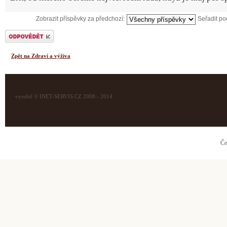
Zobrazit příspěvky za předchozí:
Seřadit p
Odeslat odpověď
Zpět na Zdraví a výživa
vyrobil © INET-SERVIS.CZ 2008 - 2014
Če