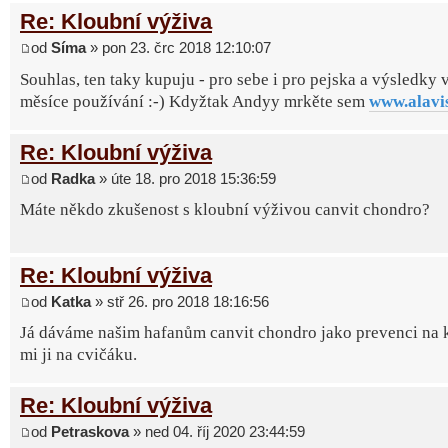
Re: Kloubní výživa
od
Síma
» pon 23. črc 2018 12:10:07
Souhlas, ten taky kupuju - pro sebe i pro pejska a výsledky 
měsíce používání :-) Kdyžtak Andyy mrkěte sem
www.alavi
Re: Kloubní výživa
od
Radka
» úte 18. pro 2018 15:36:59
Máte někdo zkušenost s kloubní výživou canvit chondro?
Re: Kloubní výživa
od
Katka
» stř 26. pro 2018 18:16:56
Já dáváme našim hafanům canvit chondro jako prevenci na k
mi ji na cvičáku.
Re: Kloubní výživa
od
Petraskova
» ned 04. říj 2020 23:44:59