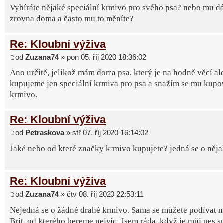
Vybíráte nějaké speciální krmivo pro svého psa? nebo mu dá
zrovna doma a často mu to měníte?
Re: Kloubní výživa
od
Zuzana74
» pon 05. říj 2020 18:36:02
Ano určitě, jelikož mám doma psa, který je na hodně věcí al
kupujeme jen speciální krmiva pro psa a snažím se mu kupov
krmivo.
Re: Kloubní výživa
od
Petraskova
» stř 07. říj 2020 16:14:02
Jaké nebo od které značky krmivo kupujete? jedná se o něj
Re: Kloubní výživa
od
Zuzana74
» čtv 08. říj 2020 22:53:11
Nejedná se o žádné drahé krmivo. Sama se můžete podívat 
Brit, od kterého bereme nejvíc. Jsem ráda, když je můj pes 