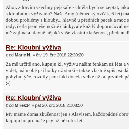
Ahoj, zdravím všechny pejskaře - chtěla bych se zeptat, jak
s kloubními výživami? Naše Amy (německý ovčák, 6 let) má 
dobou problémy s klouby... hlavně u předních pacek a moc s
rady, četla jsem všemožné články, ale každý doporučoval ně
mě zajímala hlavně nějaká vaše vlastní zkušenost, předem d
Re: Kloubní výživa
od
Marie N.
» čtv 19. črc 2018 22:30:20
Za mě určitě ano, kupuju kl. výživu našim fenkám už léta a 
vidět, mám obě psí holky už starší - takže vlastně spíš psí d
pohybu týče, rozdíly jsou fakt docela velké už od prvních p
:-)
Re: Kloubní výživa
od
Mirek34
» pát 20. črc 2018 21:08:50
My máme doma zkušenost jen s Alavisem, každopádně obro
kupuju ho pro naše psy už několik let