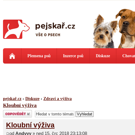
Plemena psů
Inzerce psů
Diskuze
Chovat
pejskař.cz
‹
Diskuze
‹
Zdraví a výživa
Kloubní výživa
Odeslat odpověď
Kloubní výživa
od
Andyyy
» ned 15. črc 2018 23:13:08