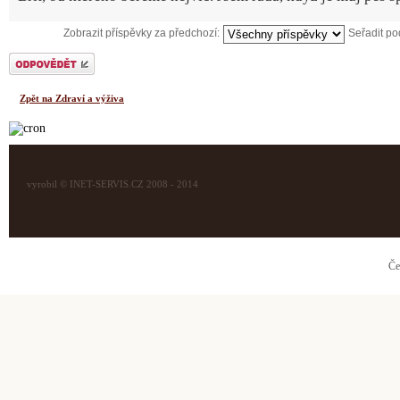
Zobrazit příspěvky za předchozí:
Seřadit p
Odeslat odpověď
Zpět na Zdraví a výživa
vyrobil © INET-SERVIS.CZ 2008 - 2014
Če