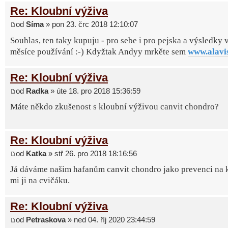
Re: Kloubní výživa
od
Síma
» pon 23. črc 2018 12:10:07
Souhlas, ten taky kupuju - pro sebe i pro pejska a výsledky 
měsíce používání :-) Kdyžtak Andyy mrkěte sem
www.alavi
Re: Kloubní výživa
od
Radka
» úte 18. pro 2018 15:36:59
Máte někdo zkušenost s kloubní výživou canvit chondro?
Re: Kloubní výživa
od
Katka
» stř 26. pro 2018 18:16:56
Já dáváme našim hafanům canvit chondro jako prevenci na k
mi ji na cvičáku.
Re: Kloubní výživa
od
Petraskova
» ned 04. říj 2020 23:44:59