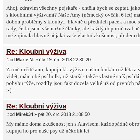
Ahoj, zdravím všechny pejskaře - chtěla bych se zeptat, jak
s kloubními výživami? Naše Amy (německý ovčák, 6 let) má 
dobou problémy s klouby... hlavně u předních pacek a moc s
rady, četla jsem všemožné články, ale každý doporučoval ně
mě zajímala hlavně nějaká vaše vlastní zkušenost, předem d
Re: Kloubní výživa
od
Marie N.
» čtv 19. črc 2018 22:30:20
Za mě určitě ano, kupuju kl. výživu našim fenkám už léta a 
vidět, mám obě psí holky už starší - takže vlastně spíš psí d
pohybu týče, rozdíly jsou fakt docela velké už od prvních p
:-)
Re: Kloubní výživa
od
Mirek34
» pát 20. črc 2018 21:08:50
My máme doma zkušenost jen s Alavisem, každopádně obro
kupuju ho pro naše psy už několik let