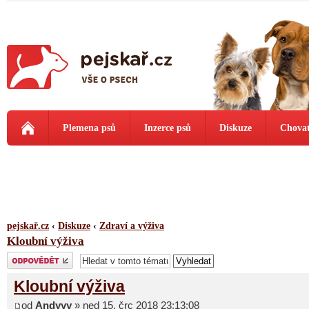
Plemena psů
Inzerce psů
Diskuze
Chovat
pejskař.cz
‹
Diskuze
‹
Zdraví a výživa
Kloubní výživa
Odeslat odpověď
Kloubní výživa
od
Andyyy
» ned 15. črc 2018 23:13:08