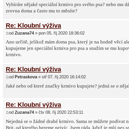
Vybíráte nějaké speciální krmivo pro svého psa? nebo mu dá
zrovna doma a často mu to měníte?
Re: Kloubní výživa
od
Zuzana74
» pon 05. říj 2020 18:36:02
Ano určitě, jelikož mám doma psa, který je na hodně věcí al
kupujeme jen speciální krmiva pro psa a snažím se mu kupov
krmivo.
Re: Kloubní výživa
od
Petraskova
» stř 07. říj 2020 16:14:02
Jaké nebo od které značky krmivo kupujete? jedná se o něj
Re: Kloubní výživa
od
Zuzana74
» čtv 08. říj 2020 22:53:11
Nejedná se o žádné drahé krmivo. Sama se můžete podívat 
Brit, od kterého bereme nejvíc. Jsem ráda, když je můj pes 