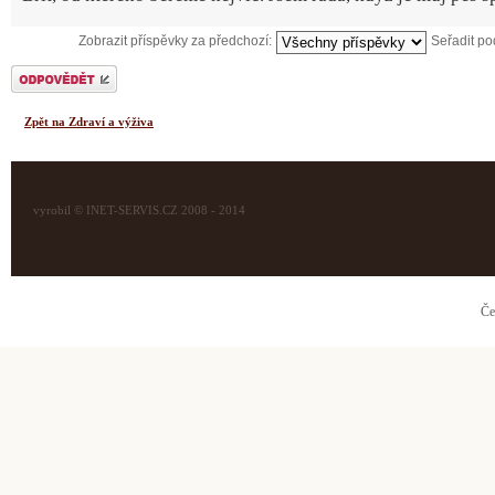
Zobrazit příspěvky za předchozí:
Seřadit p
Odeslat odpověď
Zpět na Zdraví a výživa
vyrobil © INET-SERVIS.CZ 2008 - 2014
Če