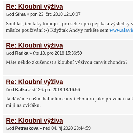
Re: Kloubní výživa
od
Síma
» pon 23. črc 2018 12:10:07
Souhlas, ten taky kupuju - pro sebe i pro pejska a výsledky 
měsíce používání :-) Kdyžtak Andyy mrkěte sem
www.alavi
Re: Kloubní výživa
od
Radka
» úte 18. pro 2018 15:36:59
Máte někdo zkušenost s kloubní výživou canvit chondro?
Re: Kloubní výživa
od
Katka
» stř 26. pro 2018 18:16:56
Já dáváme našim hafanům canvit chondro jako prevenci na k
mi ji na cvičáku.
Re: Kloubní výživa
od
Petraskova
» ned 04. říj 2020 23:44:59