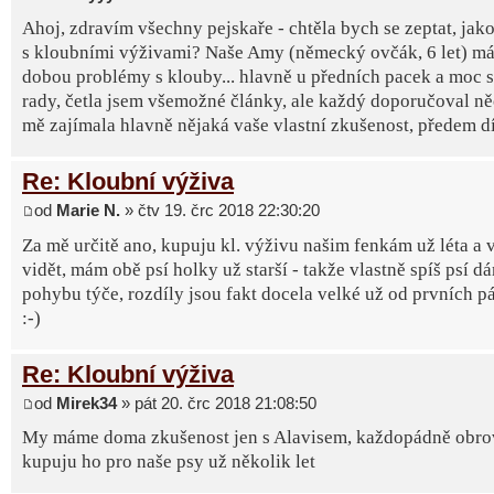
Ahoj, zdravím všechny pejskaře - chtěla bych se zeptat, jak
s kloubními výživami? Naše Amy (německý ovčák, 6 let) má 
dobou problémy s klouby... hlavně u předních pacek a moc s
rady, četla jsem všemožné články, ale každý doporučoval ně
mě zajímala hlavně nějaká vaše vlastní zkušenost, předem d
Re: Kloubní výživa
od
Marie N.
» čtv 19. črc 2018 22:30:20
Za mě určitě ano, kupuju kl. výživu našim fenkám už léta a 
vidět, mám obě psí holky už starší - takže vlastně spíš psí d
pohybu týče, rozdíly jsou fakt docela velké už od prvních p
:-)
Re: Kloubní výživa
od
Mirek34
» pát 20. črc 2018 21:08:50
My máme doma zkušenost jen s Alavisem, každopádně obro
kupuju ho pro naše psy už několik let