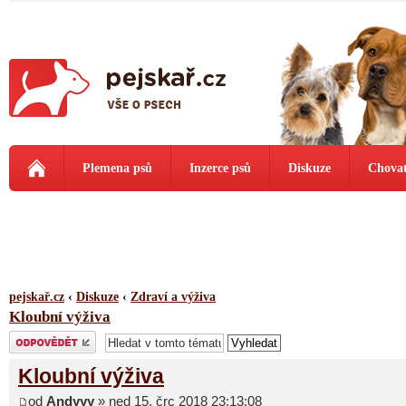
Plemena psů
Inzerce psů
Diskuze
Chovat
pejskař.cz
‹
Diskuze
‹
Zdraví a výživa
Kloubní výživa
Odeslat odpověď
Kloubní výživa
od
Andyyy
» ned 15. črc 2018 23:13:08