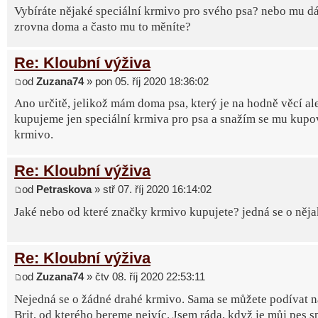
Vybíráte nějaké speciální krmivo pro svého psa? nebo mu dá
zrovna doma a často mu to měníte?
Re: Kloubní výživa
od
Zuzana74
» pon 05. říj 2020 18:36:02
Ano určitě, jelikož mám doma psa, který je na hodně věcí al
kupujeme jen speciální krmiva pro psa a snažím se mu kupov
krmivo.
Re: Kloubní výživa
od
Petraskova
» stř 07. říj 2020 16:14:02
Jaké nebo od které značky krmivo kupujete? jedná se o něj
Re: Kloubní výživa
od
Zuzana74
» čtv 08. říj 2020 22:53:11
Nejedná se o žádné drahé krmivo. Sama se můžete podívat 
Brit, od kterého bereme nejvíc. Jsem ráda, když je můj pes 