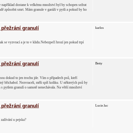
 například dostane k velkému množství byl by schopen sežrat
adě způsobit smrt. Mám granule v garáži v pytli a pokud by ho
přežrání granulí
karlos
 se vyzvrací a je to v klidu.Nebezpečí hrozí jen pokud trpí
přežrání granulí
Betty
nou dokud to jen trochu jde. Vím o případech psů, kteří
ný břichabol. Nezvraceli, měli spíš koliku. U některých psů by
sa s pytlem granulí o samotě nenechávala. Na větší množství
přežrání granulí
Lucie.luc
 zažívání u pejska?