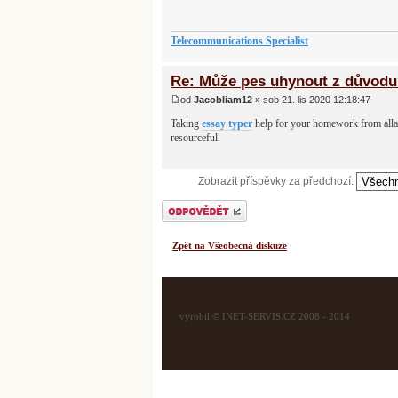
Telecommunications Specialist
Re: Může pes uhynout z důvodu 
od
Jacobliam12
» sob 21. lis 2020 12:18:47
Taking
essay typer
help for your homework from allas
resourceful.
Zobrazit příspěvky za předchozí:
Odeslat odpověď
Zpět na Všeobecná diskuze
vyrobil © INET-SERVIS.CZ 2008 - 2014