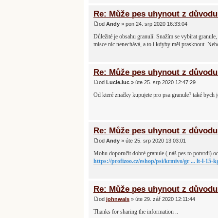
Re: Může pes uhynout z důvodu 
od
Andy
» pon 24. srp 2020 16:33:04
Důležité je obsahu granulí. Snažím se vybírat granule
misce nic nenechává, a to i kdyby měl prasknout. Nebo
Re: Může pes uhynout z důvodu 
od
Lucie.luc
» úte 25. srp 2020 12:47:29
Od které značky kupujete pro psa granule? také bych je
Re: Může pes uhynout z důvodu 
od
Andy
» úte 25. srp 2020 13:03:01
Mohu doporučit dobré granule ( náš pes to potvrdí) o
https://profizoo.cz/eshop/psi/krmivo/gr ... lt-l-15-k
Re: Může pes uhynout z důvodu 
od
johnwals
» úte 29. zář 2020 12:11:44
Thanks for sharing the information ..