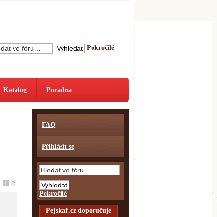
Pokročilé
Katalog
Poradna
FAQ
Přihlásit se
•
1
2
Pokročilé
Pejskař.cz doporučuje