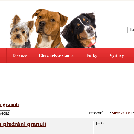
ů
Diskuze
Chovatelské stanice
Fotky
Výstavy
í granulí
Příspěvků: 11 •
Stránka
1
z
2
přežrání granulí
jarafa