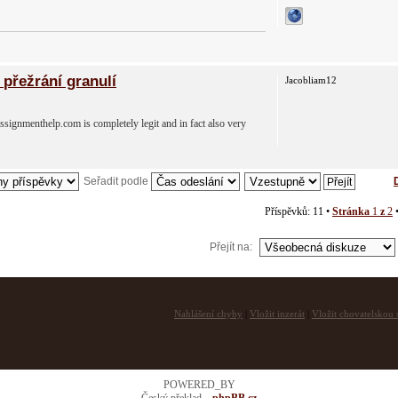
přežrání granulí
Jacobliam12
signmenthelp.com is completely legit and in fact also very
Seřadit podle
Příspěvků: 11 •
Stránka
1
z
2
Přejít na:
Nahlášení chyby
|
Vložit inzerát
|
Vložit chovatelskou s
POWERED_BY