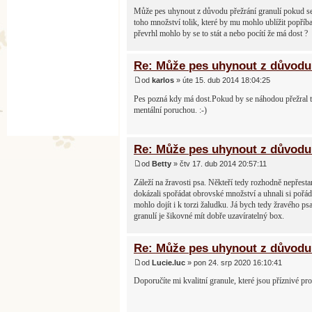
Může pes uhynout z důvodu přežrání granulí pokud se
toho množství tolik, které by mu mohlo ublížit popříb
převrhl mohlo by se to stát a nebo pocítí že má dost ?
Re: Může pes uhynout z důvodu 
od
karlos
» úte 15. dub 2014 18:04:25
Pes pozná kdy má dost.Pokud by se náhodou přežral tak
mentální poruchou. :-)
Re: Může pes uhynout z důvodu 
od
Betty
» čtv 17. dub 2014 20:57:11
Záleží na žravosti psa. Někteří tedy rozhodně nepřesta
dokázali spořádat obrovské množství a uhnali si pořád
mohlo dojít i k torzi žaludku. Já bych tedy žravého p
granulí je šikovné mít dobře uzavíratelný box.
Re: Může pes uhynout z důvodu 
od
Lucie.luc
» pon 24. srp 2020 16:10:41
Doporučíte mi kvalitní granule, které jsou příznivé pro