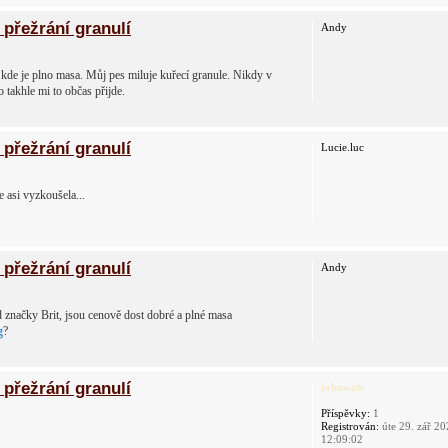
přežrání granulí
Andy
, kde je plno masa. Můj pes miluje kuřecí granule. Nikdy v
 takhle mi to občas přijde.
přežrání granulí
Lucie.luc
 asi vyzkoušela...
přežrání granulí
Andy
d značky Brit, jsou cenově dost dobré a plné masa
g
?
přežrání granulí
johnwals
Příspěvky:
1
Registrován:
úte 29. zář 2
12:09:02