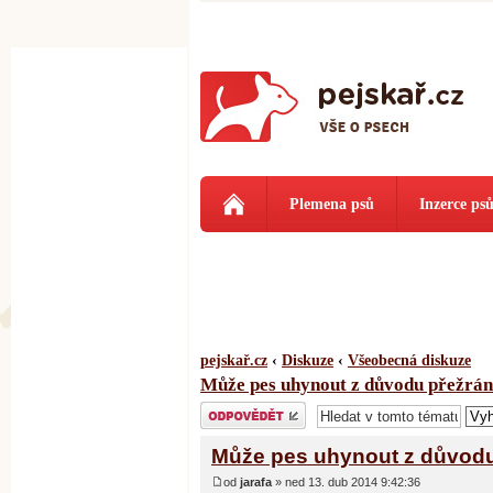
Plemena psů
Inzerce ps
pejskař.cz
‹
Diskuze
‹
Všeobecná diskuze
Může pes uhynout z důvodu přežrán
Odeslat odpověď
Může pes uhynout z důvodu 
od
jarafa
» ned 13. dub 2014 9:42:36