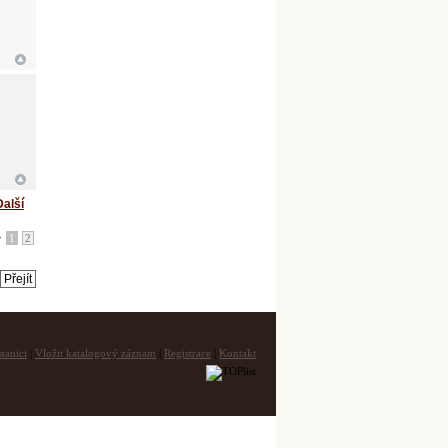
Další
•
1
2
tanici
|
Vložit katalogový záznam
|
Registrace
|
Kontakt