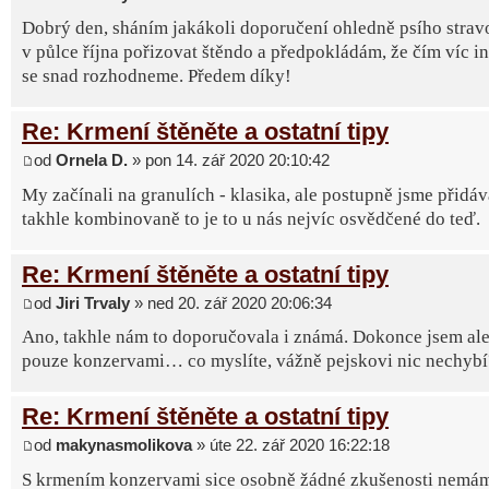
Dobrý den, sháním jakákoli doporučení ohledně psího strav
v půlce října pořizovat štěndo a předpokládám, že čím víc in
se snad rozhodneme. Předem díky!
Re: Krmení štěněte a ostatní tipy
od
Ornela D.
» pon 14. zář 2020 20:10:42
My začínali na granulích - klasika, ale postupně jsme přidáv
takhle kombinovaně to je to u nás nejvíc osvědčené do teď.
Re: Krmení štěněte a ostatní tipy
od
Jiri Trvaly
» ned 20. zář 2020 20:06:34
Ano, takhle nám to doporučovala i známá. Dokonce jsem ale 
pouze konzervami… co myslíte, vážně pejskovi nic nechybí
Re: Krmení štěněte a ostatní tipy
od
makynasmolikova
» úte 22. zář 2020 16:22:18
S krmením konzervami sice osobně žádné zkušenosti nemá