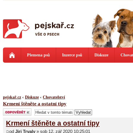
Plemena psů
Inzerce psů
Diskuze
Chovat
pejskař.cz
‹
Diskuze
‹
Chovatelství
Krmení štěněte a ostatní tipy
Odeslat odpověď
Krmení štěněte a ostatní tipy
od
Jiri Trvaly
» sob 12. zář 2020 10:25:01