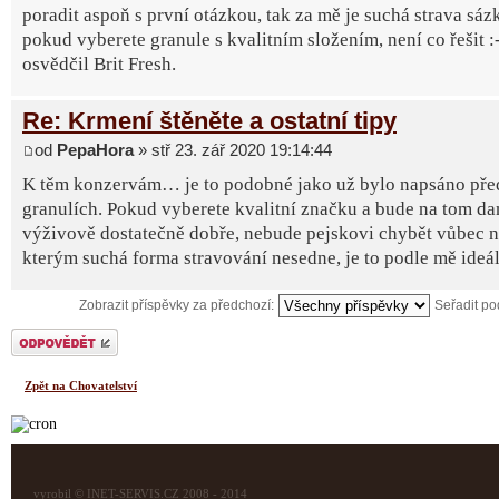
poradit aspoň s první otázkou, tak za mě je suchá strava sázk
pokud vyberete granule s kvalitním složením, není co řešit :-
osvědčil Brit Fresh.
Re: Krmení štěněte a ostatní tipy
od
PepaHora
» stř 23. zář 2020 19:14:44
K těm konzervám… je to podobné jako už bylo napsáno př
granulích. Pokud vyberete kvalitní značku a bude na tom d
výživově dostatečně dobře, nebude pejskovi chybět vůbec ni
kterým suchá forma stravování nesedne, je to podle mě ideál
Zobrazit příspěvky za předchozí:
Seřadit p
Odeslat odpověď
Zpět na Chovatelství
vyrobil © INET-SERVIS.CZ 2008 - 2014