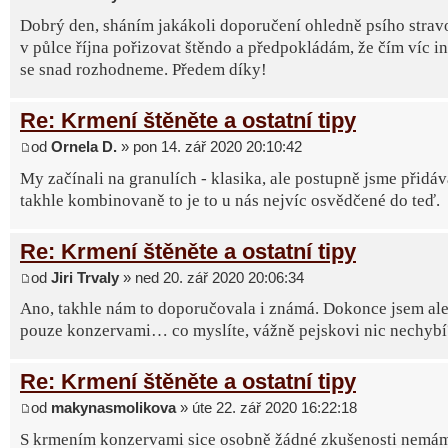
Dobrý den, sháním jakákoli doporučení ohledně psího strav
v půlce října pořizovat štěndo a předpokládám, že čím víc in
se snad rozhodneme. Předem díky!
Re: Krmení štěněte a ostatní tipy
od
Ornela D.
» pon 14. zář 2020 20:10:42
My začínali na granulích - klasika, ale postupně jsme přidáv
takhle kombinovaně to je to u nás nejvíc osvědčené do teď.
Re: Krmení štěněte a ostatní tipy
od
Jiri Trvaly
» ned 20. zář 2020 20:06:34
Ano, takhle nám to doporučovala i známá. Dokonce jsem ale 
pouze konzervami… co myslíte, vážně pejskovi nic nechybí
Re: Krmení štěněte a ostatní tipy
od
makynasmolikova
» úte 22. zář 2020 16:22:18
S krmením konzervami sice osobně žádné zkušenosti nemá