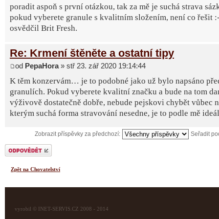
poradit aspoň s první otázkou, tak za mě je suchá strava sázk
pokud vyberete granule s kvalitním složením, není co řešit :-
osvědčil Brit Fresh.
Re: Krmení štěněte a ostatní tipy
od
PepaHora
» stř 23. zář 2020 19:14:44
K těm konzervám… je to podobné jako už bylo napsáno př
granulích. Pokud vyberete kvalitní značku a bude na tom d
výživově dostatečně dobře, nebude pejskovi chybět vůbec ni
kterým suchá forma stravování nesedne, je to podle mě ideál
Zobrazit příspěvky za předchozí:
Seřadit p
Odeslat odpověď
Zpět na Chovatelství
vyrobil © INET-SERVIS.CZ 2008 - 2014