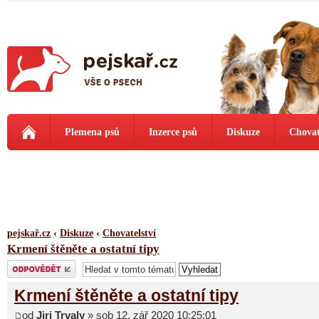
Plemena psů
Inzerce psů
Diskuze
Chovat
pejskař.cz
‹
Diskuze
‹
Chovatelství
Krmení štěněte a ostatní tipy
Odeslat odpověď
Krmení štěněte a ostatní tipy
od
Jiri Trvaly
» sob 12. zář 2020 10:25:01