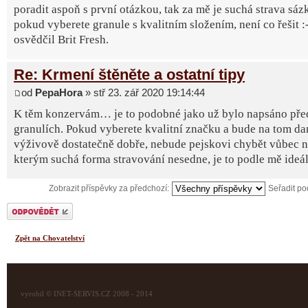
poradit aspoň s první otázkou, tak za mě je suchá strava sázk
pokud vyberete granule s kvalitním složením, není co řešit :-
osvědčil Brit Fresh.
Re: Krmení štěněte a ostatní tipy
od
PepaHora
» stř 23. zář 2020 19:14:44
K těm konzervám… je to podobné jako už bylo napsáno př
granulích. Pokud vyberete kvalitní značku a bude na tom d
výživově dostatečně dobře, nebude pejskovi chybět vůbec ni
kterým suchá forma stravování nesedne, je to podle mě ideál
Zobrazit příspěvky za předchozí:
Seřadit p
Odeslat odpověď
Zpět na Chovatelství
vyrobil © INET-SERVIS.CZ 2008 - 2014