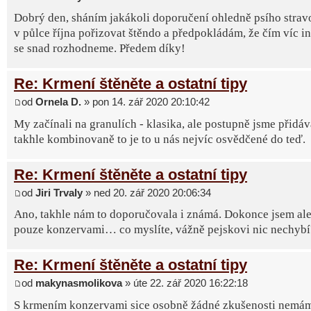
Dobrý den, sháním jakákoli doporučení ohledně psího strav
v půlce října pořizovat štěndo a předpokládám, že čím víc in
se snad rozhodneme. Předem díky!
Re: Krmení štěněte a ostatní tipy
od
Ornela D.
» pon 14. zář 2020 20:10:42
My začínali na granulích - klasika, ale postupně jsme přidáv
takhle kombinovaně to je to u nás nejvíc osvědčené do teď.
Re: Krmení štěněte a ostatní tipy
od
Jiri Trvaly
» ned 20. zář 2020 20:06:34
Ano, takhle nám to doporučovala i známá. Dokonce jsem ale 
pouze konzervami… co myslíte, vážně pejskovi nic nechybí
Re: Krmení štěněte a ostatní tipy
od
makynasmolikova
» úte 22. zář 2020 16:22:18
S krmením konzervami sice osobně žádné zkušenosti nemá