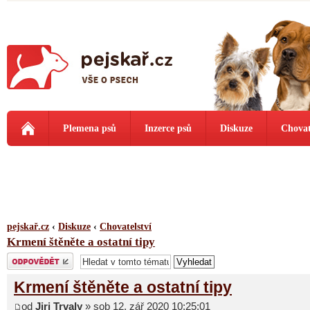
Plemena psů
Inzerce psů
Diskuze
Chovat
pejskař.cz
‹
Diskuze
‹
Chovatelství
Krmení štěněte a ostatní tipy
Odeslat odpověď
Krmení štěněte a ostatní tipy
od
Jiri Trvaly
» sob 12. zář 2020 10:25:01