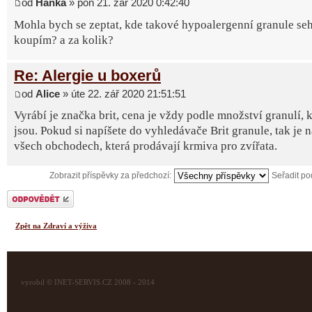
od
Hanka
» pon 21. zář 2020 0:42:40
Mohla bych se zeptat, kde takové hypoalergenní granule seh
koupím? a za kolik?
Re: Alergie u boxerů
od
Alice
» úte 22. zář 2020 21:51:51
Vyrábí je značka brit, cena je vždy podle množství granulí, k
jsou. Pokud si napíšete do vyhledávače Brit granule, tak je 
všech obchodech, která prodávají krmiva pro zvířata.
Zobrazit příspěvky za předchozí:
Seřadit p
Odeslat odpověď
Zpět na Zdraví a výživa
vyrobil © INET-SERVIS.CZ 2008 - 2014