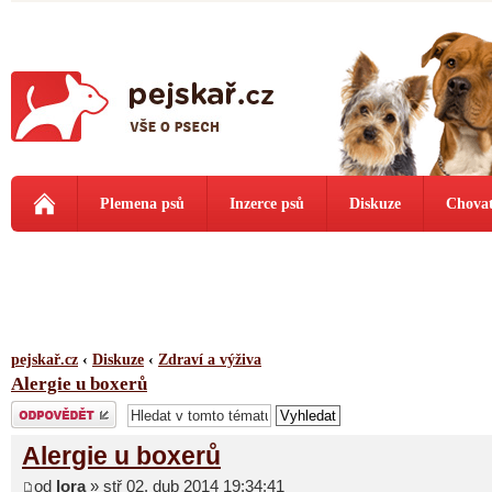
Plemena psů
Inzerce psů
Diskuze
Chovat
pejskař.cz
‹
Diskuze
‹
Zdraví a výživa
Alergie u boxerů
Odeslat odpověď
Alergie u boxerů
od
lora
» stř 02. dub 2014 19:34:41