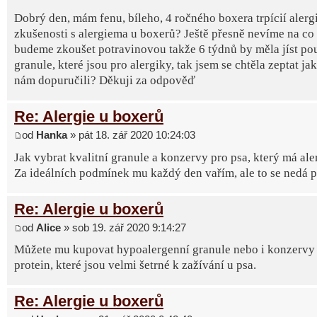
Dobrý den, mám fenu, bíleho, 4 ročného boxera trpícií alerg
zkušenosti s alergiema u boxerů? Ještě přesně nevíme na co 
budeme zkoušet potravinovou takže 6 týdnů by měla jíst po
granule, které jsou pro alergiky, tak jsem se chtěla zeptat ja
nám dopuručili? Děkuji za odpověď
Re: Alergie u boxerů
od
Hanka
» pát 18. zář 2020 10:24:03
Jak vybrat kvalitní granule a konzervy pro psa, který má ale
Za ideálních podmínek mu každý den vařím, ale to se nedá poř
Re: Alergie u boxerů
od
Alice
» sob 19. zář 2020 9:14:27
Můžete mu kupovat hypoalergenní granule nebo i konzervy 
protein, které jsou velmi šetrné k zažívání u psa.
Re: Alergie u boxerů