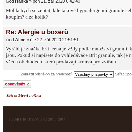
od
Hanka
» pon 21. zář 2020 0:42:40
Mohla bych se zeptat, kde takové hypoalergenní granule seh
koupím? a za kolik?
Re: Alergie u boxerů
od
Alice
» úte 22. zář 2020 21:51:51
Vyrábí je značka brit, cena je vždy podle množství granulí, k
jsou. Pokud si napíšete do vyhledávače Brit granule, tak je 
všech obchodech, která prodávají krmiva pro zvířata.
Zobrazit příspěvky za předchozí:
Seřadit p
Odeslat odpověď
Zpět na Zdraví a výživa
vyrobil © INET-SERVIS.CZ 2008 - 2014