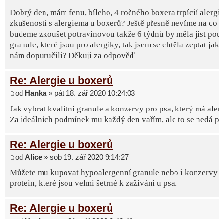
Dobrý den, mám fenu, bíleho, 4 ročného boxera trpícií alerg
zkušenosti s alergiema u boxerů? Ještě přesně nevíme na co 
budeme zkoušet potravinovou takže 6 týdnů by měla jíst po
granule, které jsou pro alergiky, tak jsem se chtěla zeptat ja
nám dopuručili? Děkuji za odpověď
Re: Alergie u boxerů
od
Hanka
» pát 18. zář 2020 10:24:03
Jak vybrat kvalitní granule a konzervy pro psa, který má ale
Za ideálních podmínek mu každý den vařím, ale to se nedá poř
Re: Alergie u boxerů
od
Alice
» sob 19. zář 2020 9:14:27
Můžete mu kupovat hypoalergenní granule nebo i konzervy 
protein, které jsou velmi šetrné k zažívání u psa.
Re: Alergie u boxerů