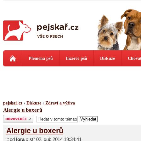
Plemena psů
Inzerce psů
Diskuze
Chovat
pejskař.cz
‹
Diskuze
‹
Zdraví a výživa
Alergie u boxerů
Odeslat odpověď
Alergie u boxerů
od
lora
» stř 02. dub 2014 19:34:41