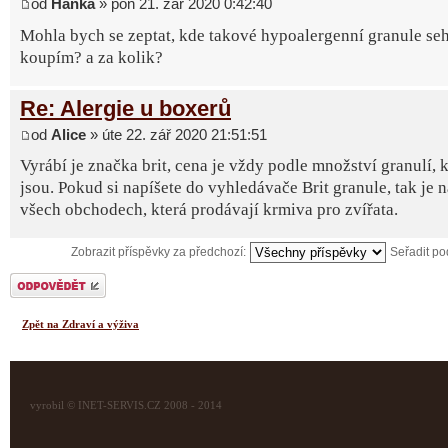
od
Hanka
» pon 21. zář 2020 0:42:40
Mohla bych se zeptat, kde takové hypoalergenní granule seh
koupím? a za kolik?
Re: Alergie u boxerů
od
Alice
» úte 22. zář 2020 21:51:51
Vyrábí je značka brit, cena je vždy podle množství granulí, k
jsou. Pokud si napíšete do vyhledávače Brit granule, tak je 
všech obchodech, která prodávají krmiva pro zvířata.
Zobrazit příspěvky za předchozí:
Seřadit p
Odeslat odpověď
Zpět na Zdraví a výživa
vyrobil © INET-SERVIS.CZ 2008 - 2014