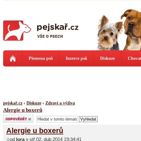
Plemena psů
Inzerce psů
Diskuze
Chovat
pejskař.cz
‹
Diskuze
‹
Zdraví a výživa
Alergie u boxerů
Odeslat odpověď
Alergie u boxerů
od
lora
» stř 02. dub 2014 19:34:41