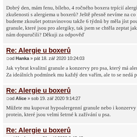
Dobrý den, mám fenu, bíleho, 4 ročného boxera trpícií alerg
zkušenosti s alergiema u boxerů? Ještě přesně nevíme na co 
budeme zkoušet potravinovou takže 6 týdnů by měla jíst po
granule, které jsou pro alergiky, tak jsem se chtěla zeptat ja
nám dopuručili? Děkuji za odpověď
Re: Alergie u boxerů
od
Hanka
» pát 18. zář 2020 10:24:03
Jak vybrat kvalitní granule a konzervy pro psa, který má ale
Za ideálních podmínek mu každý den vařím, ale to se nedá poř
Re: Alergie u boxerů
od
Alice
» sob 19. zář 2020 9:14:27
Můžete mu kupovat hypoalergenní granule nebo i konzervy 
protein, které jsou velmi šetrné k zažívání u psa.
Re: Alergie u boxerů