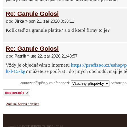
Re: Ganule Golosi
od
Jirka
» pon 21. zář 2020 0:38:11
Kolik teď za granule platíte? a o d které firmy to je?
Re: Ganule Golosi
od
Patrik
» úte 22. zář 2020 21:48:57
Vždy je objednávám z internetu
https://profizoo.cz/eshop/p
lt-l-15-kg
? můžete se podívat i do jiných obchodů, mají je t
Zobrazit příspěvky za předchozí:
Seřadit p
Odeslat odpověď
Zpět na Zdraví a výživa
vyrobil © INET-SERVIS.CZ 2008 - 2014