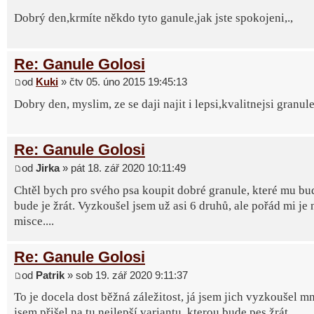
Dobrý den,krmíte někdo tyto ganule,jak jste spokojeni,.,
Re: Ganule Golosi
od
Kuki
» čtv 05. úno 2015 19:45:13
Dobry den, myslim, ze se daji najit i lepsi,kvalitnejsi granule
Re: Ganule Golosi
od
Jirka
» pát 18. zář 2020 10:11:49
Chtěl bych pro svého psa koupit dobré granule, které mu bu
bude je žrát. Vyzkoušel jsem už asi 6 druhů, ale pořád mi je
misce....
Re: Ganule Golosi
od
Patrik
» sob 19. zář 2020 9:11:37
To je docela dost běžná záležitost, já jsem jich vyzkoušel 
jsem přišel na tu nejlepší variantu, kterou bude pes žrát.