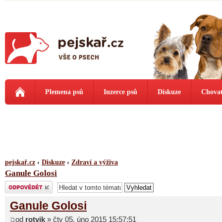
Plemena psů
Inzerce psů
Diskuze
Chovat
pejskař.cz
‹
Diskuze
‹
Zdraví a výživa
Ganule Golosi
Odeslat odpověď
Ganule Golosi
od
rotvik
» čtv 05. úno 2015 15:57:51