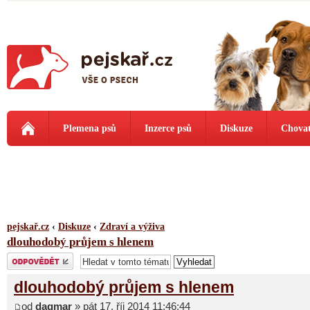
Plemena psů
Inzerce psů
Diskuze
Chovat
pejskař.cz
‹
Diskuze
‹
Zdraví a výživa
dlouhodobý průjem s hlenem
Odeslat odpověď
dlouhodobý průjem s hlenem
od
dagmar
» pát 17. říj 2014 11:46:44