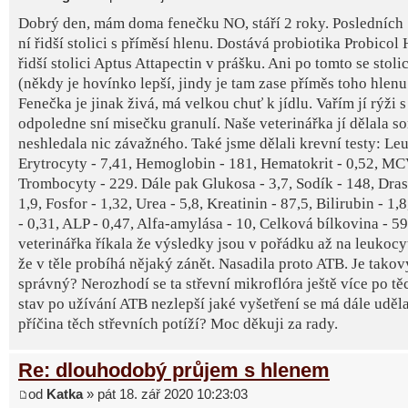
Dobrý den, mám doma fenečku NO, stáří 2 roky. Posledních 
ní řidší stolici s příměsí hlenu. Dostává probiotika Probicol 
řidší stolici Aptus Attapectin v prášku. Ani po tomto se stoli
(někdy je hovínko lepší, jindy je tam zase příměs toho hlenu a
Fenečka je jinak živá, má velkou chuť k jídlu. Vařím jí rýži
odpoledne sní misečku granulí. Naše veterinářka jí dělala so
neshledala nic závažného. Také jsme dělali krevní testy: Le
Erytrocyty - 7,41, Hemoglobin - 181, Hematokrit - 0,52, MCV
Trombocyty - 229. Dále pak Glukosa - 3,7, Sodík - 148, Drasl
1,9, Fosfor - 1,32, Urea - 5,8, Kreatinin - 87,5, Bilirubin - 1,
- 0,31, ALP - 0,47, Alfa-amylása - 10, Celková bílkovina - 59
veterinářka říkala že výsledky jsou v pořádku až na leukocy
že v těle probíhá nějaký zánět. Nasadila proto ATB. Je tako
správný? Nerozhodí se ta střevní mikroflóra ještě více po t
stav po užívání ATB nezlepší jaké vyšetření se má dále udělat
příčina těch střevních potíží? Moc děkuji za rady.
Re: dlouhodobý průjem s hlenem
od
Katka
» pát 18. zář 2020 10:23:03