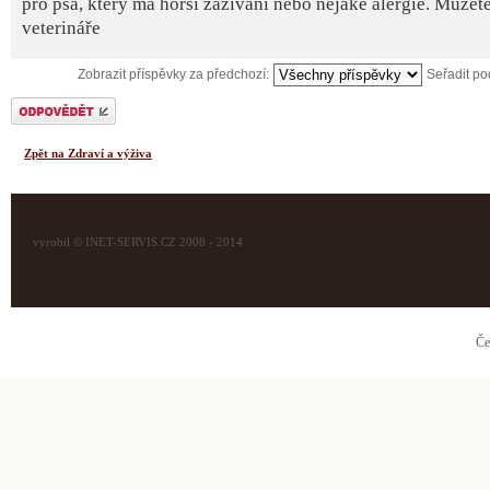
pro psa, který má horší zažívání nebo nějaké alergie. Můžete 
veterináře
Zobrazit příspěvky za předchozí:
Seřadit p
Odeslat odpověď
Zpět na Zdraví a výživa
vyrobil © INET-SERVIS.CZ 2008 - 2014
Če