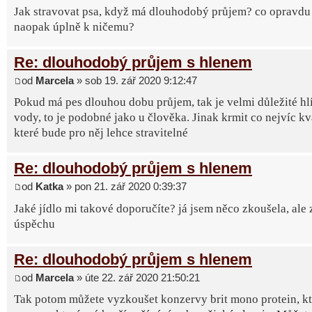
Jak stravovat psa, když má dlouhodobý průjem? co opravdu
naopak úplně k ničemu?
Re: dlouhodobý průjem s hlenem
od
Marcela
» sob 19. zář 2020 9:12:47
Pokud má pes dlouhou dobu průjem, tak je velmi důležité hl
vody, to je podobné jako u člověka. Jinak krmit co nejvíc kv
které bude pro něj lehce stravitelné
Re: dlouhodobý průjem s hlenem
od
Katka
» pon 21. zář 2020 0:39:37
Jaké jídlo mi takové doporučíte? já jsem něco zkoušela, ale 
úspěchu
Re: dlouhodobý průjem s hlenem
od
Marcela
» úte 22. zář 2020 21:50:21
Tak potom můžete vyzkoušet konzervy brit mono protein, k