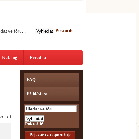
Pokročilé
Katalog
Poradna
FAQ
Přihlásit se
nka
1
z
1
Pokročilé
Pejskař.cz doporučuje