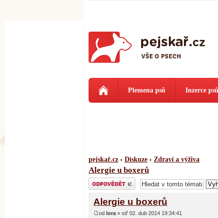
Plemena psů
Inzerce ps
pejskař.cz
‹
Diskuze
‹
Zdraví a výživa
Alergie u boxerů
Odeslat odpověď
Alergie u boxerů
od
lora
» stř 02. dub 2014 19:34:41