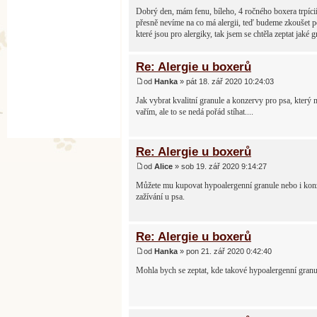
Dobrý den, mám fenu, bíleho, 4 ročného boxera trpícií
přesně nevíme na co má alergii, teď budeme zkoušet po
které jsou pro alergiky, tak jsem se chtěla zeptat jak
Re: Alergie u boxerů
od
Hanka
» pát 18. zář 2020 10:24:03
Jak vybrat kvalitní granule a konzervy pro psa, který
vařím, ale to se nedá pořád stíhat....
Re: Alergie u boxerů
od
Alice
» sob 19. zář 2020 9:14:27
Můžete mu kupovat hypoalergenní granule nebo i konze
zažívání u psa.
Re: Alergie u boxerů
od
Hanka
» pon 21. zář 2020 0:42:40
Mohla bych se zeptat, kde takové hypoalergenní granu