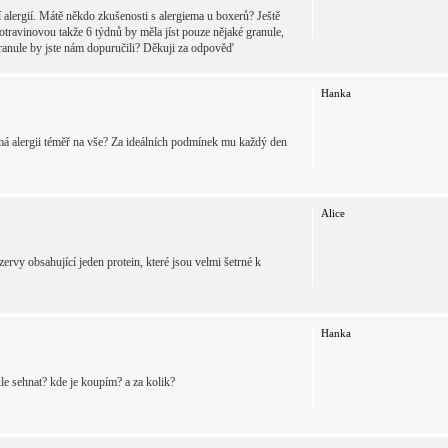
 alergií. Mátě někdo zkušenosti s alergiema u boxerů? Ještě
travinovou takže 6 týdnů by měla jíst pouze nějaké granule,
é granule by jste nám dopuručili? Děkuji za odpověď
Hanka
 má alergii téměř na vše? Za ideálních podmínek mu každý den
Alice
rvy obsahující jeden protein, které jsou velmi šetrné k
Hanka
le sehnat? kde je koupím? a za kolik?