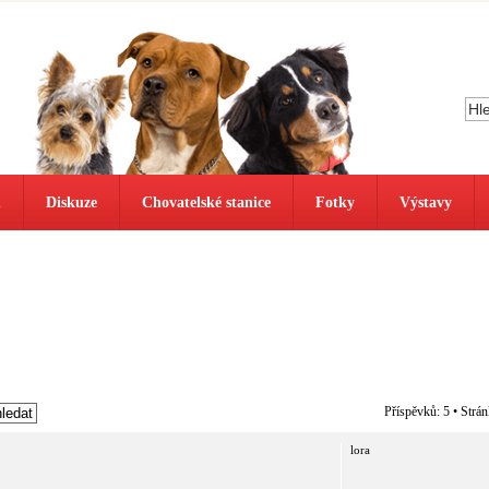
ů
Diskuze
Chovatelské stanice
Fotky
Výstavy
Příspěvků: 5 • Strá
lora