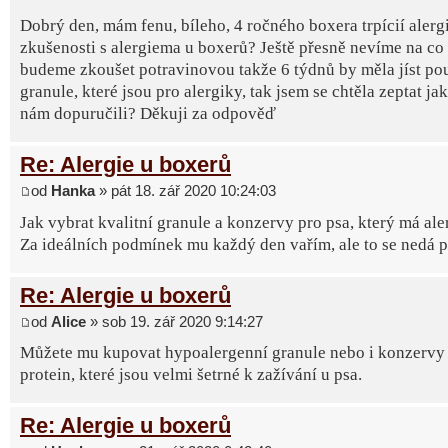
Dobrý den, mám fenu, bíleho, 4 ročného boxera trpícií alerg
zkušenosti s alergiema u boxerů? Ještě přesně nevíme na co 
budeme zkoušet potravinovou takže 6 týdnů by měla jíst po
granule, které jsou pro alergiky, tak jsem se chtěla zeptat ja
nám dopuručili? Děkuji za odpověď
Re: Alergie u boxerů
od
Hanka
» pát 18. zář 2020 10:24:03
Jak vybrat kvalitní granule a konzervy pro psa, který má ale
Za ideálních podmínek mu každý den vařím, ale to se nedá poř
Re: Alergie u boxerů
od
Alice
» sob 19. zář 2020 9:14:27
Můžete mu kupovat hypoalergenní granule nebo i konzervy 
protein, které jsou velmi šetrné k zažívání u psa.
Re: Alergie u boxerů