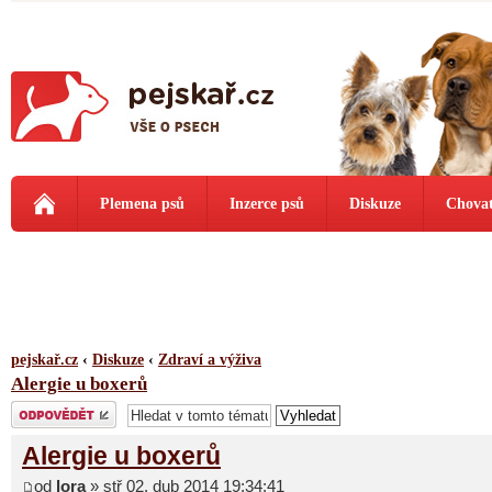
Plemena psů
Inzerce psů
Diskuze
Chovat
pejskař.cz
‹
Diskuze
‹
Zdraví a výživa
Alergie u boxerů
Odeslat odpověď
Alergie u boxerů
od
lora
» stř 02. dub 2014 19:34:41