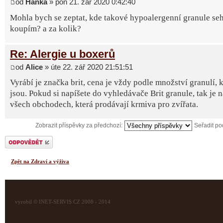
od
Hanka
» pon 21. zář 2020 0:42:40
Mohla bych se zeptat, kde takové hypoalergenní granule seh
koupím? a za kolik?
Re: Alergie u boxerů
od
Alice
» úte 22. zář 2020 21:51:51
Vyrábí je značka brit, cena je vždy podle množství granulí, k
jsou. Pokud si napíšete do vyhledávače Brit granule, tak je 
všech obchodech, která prodávají krmiva pro zvířata.
Zobrazit příspěvky za předchozí:
Seřadit p
Odeslat odpověď
Zpět na Zdraví a výživa
vyrobil © INET-SERVIS.CZ 2008 - 2014