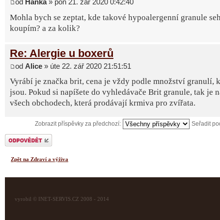
od
Hanka
» pon 21. zář 2020 0:42:40
Mohla bych se zeptat, kde takové hypoalergenní granule seh
koupím? a za kolik?
Re: Alergie u boxerů
od
Alice
» úte 22. zář 2020 21:51:51
Vyrábí je značka brit, cena je vždy podle množství granulí, k
jsou. Pokud si napíšete do vyhledávače Brit granule, tak je 
všech obchodech, která prodávají krmiva pro zvířata.
Zobrazit příspěvky za předchozí:
Seřadit p
Odeslat odpověď
Zpět na Zdraví a výživa
vyrobil © INET-SERVIS.CZ 2008 - 2014