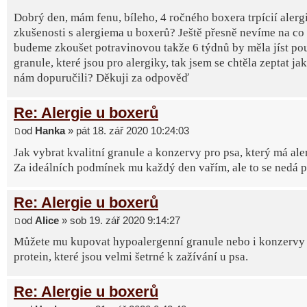
Dobrý den, mám fenu, bíleho, 4 ročného boxera trpícií alerg
zkušenosti s alergiema u boxerů? Ještě přesně nevíme na co 
budeme zkoušet potravinovou takže 6 týdnů by měla jíst po
granule, které jsou pro alergiky, tak jsem se chtěla zeptat ja
nám dopuručili? Děkuji za odpověď
Re: Alergie u boxerů
od
Hanka
» pát 18. zář 2020 10:24:03
Jak vybrat kvalitní granule a konzervy pro psa, který má ale
Za ideálních podmínek mu každý den vařím, ale to se nedá poř
Re: Alergie u boxerů
od
Alice
» sob 19. zář 2020 9:14:27
Můžete mu kupovat hypoalergenní granule nebo i konzervy 
protein, které jsou velmi šetrné k zažívání u psa.
Re: Alergie u boxerů