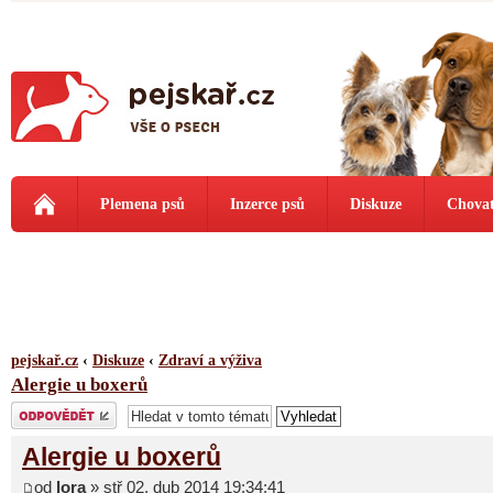
Plemena psů
Inzerce psů
Diskuze
Chovat
pejskař.cz
‹
Diskuze
‹
Zdraví a výživa
Alergie u boxerů
Odeslat odpověď
Alergie u boxerů
od
lora
» stř 02. dub 2014 19:34:41